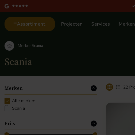
Assortiment
Projecten
Services
Merken
Merken
Scania
Scania
22
Pro
Merken
Alle merken
Scania
Prijs