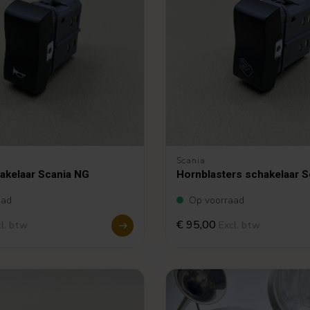
Scania
akelaar Scania NG
Hornblasters schakelaar 
aad
Op voorraad
€ 95,00
l. btw
Excl. btw