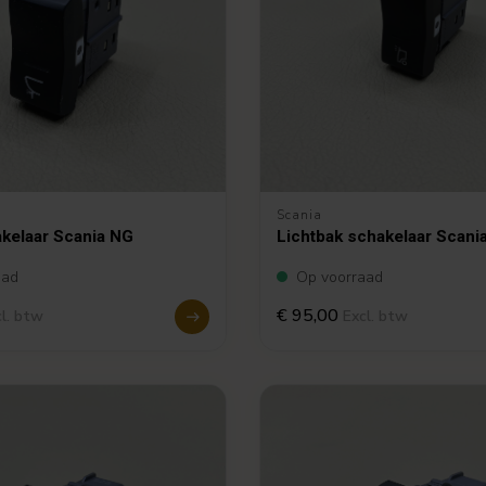
Scania
kelaar Scania NG
Lichtbak schakelaar Scani
aad
Op voorraad
€ 95,00
l. btw
Excl. btw