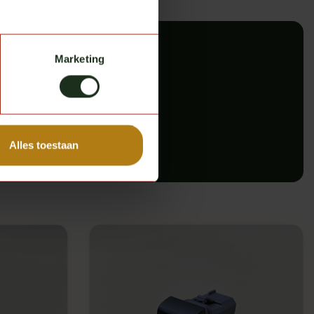
Marketing
iet tussen?
vice staat immers altijd op 1!
Alles toestaan