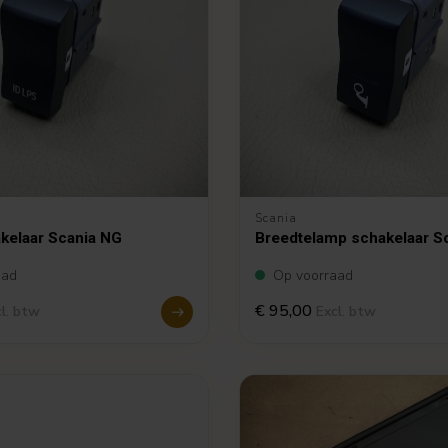
Scania
kelaar Scania NG
Breedtelamp schakelaar S
aad
Op voorraad
€ 95,00
l. btw
Excl. btw