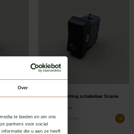
Over
Scania
cania NG
Nachtverlichting schakelaar Scania
NG
Op voorraad
 media te bieden en om ons
€ 95,00
Excl. btw
ze partners voor social
nformatie die u aan ze heeft