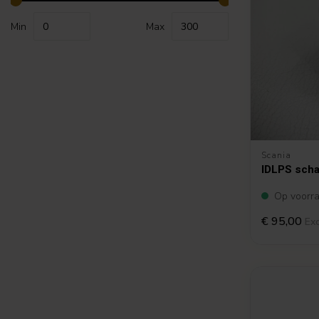
Min
Max
Scania
IDLPS scha
Op voorr
€ 95,00
Exc