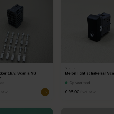
Scania
ker t.b.v. Scania NG
Melon light schakelaar Sc
s
aad
Op voorraad
€ 95,00
. btw
Excl. btw