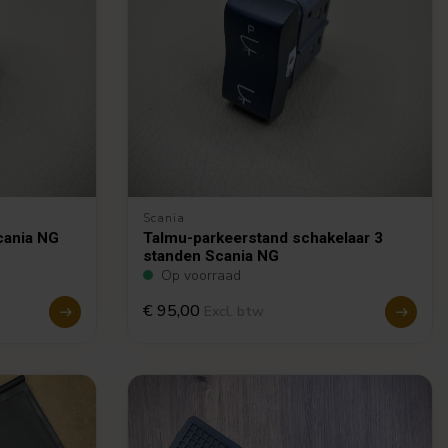
Scania
cania NG
Talmu-parkeerstand schakelaar 3
standen Scania NG
Op voorraad
€ 95,00
Excl. btw