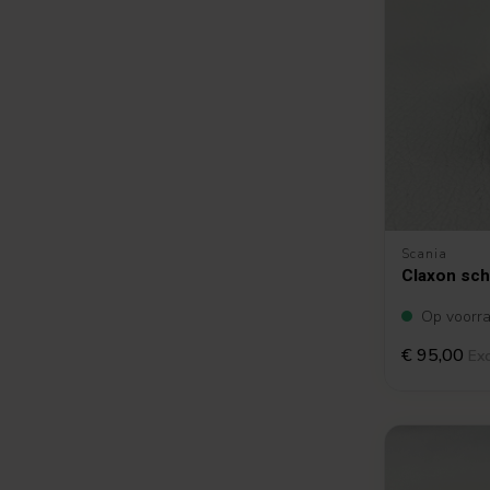
Scania
Claxon sch
Op voorr
€ 95,00
Exc