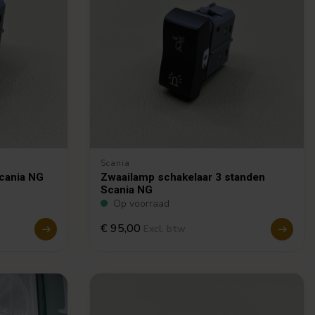
Scania
Scania NG
Zwaailamp schakelaar 3 standen
Scania NG
Op voorraad
€ 95,00
Excl. btw