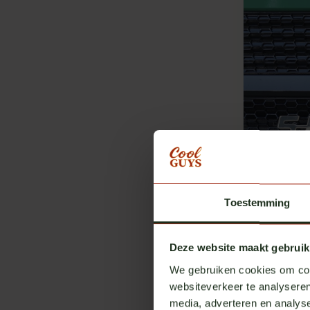
Toestemming
Scania
Scania SUP
Deze website maakt gebruik
Op voorr
We gebruiken cookies om cont
€ 70,00
Exc
websiteverkeer te analyseren
media, adverteren en analys