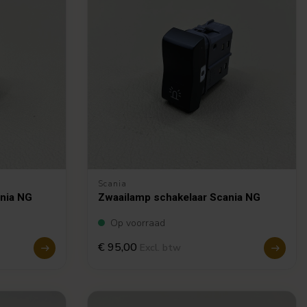
Scania
ania NG
Zwaailamp schakelaar Scania NG
Op voorraad
€ 95,00
Excl. btw