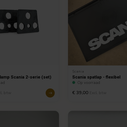
Scania
lamp Scania 2-serie (set)
Scania spatlap - flexibel
aad
Op voorraad
€ 39,00
l. btw
Excl. btw