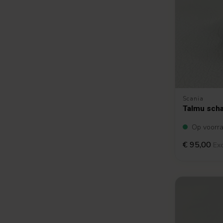
Scania
Talmu scha
Op voorr
€ 95,00
Exc