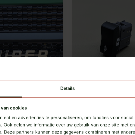
Details
Scania
ER embleem gepolijst
Michelinpop schakelaar S
 van cookies
aad
Op voorraad
ent en advertenties te personaliseren, om functies voor social
€ 95,00
l. btw
Excl. btw
. Ook delen we informatie over uw gebruik van onze site met on
e. Deze partners kunnen deze gegevens combineren met andere i