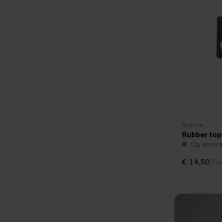
Scania
Rubber top
Op voorr
€ 14,50
Exc