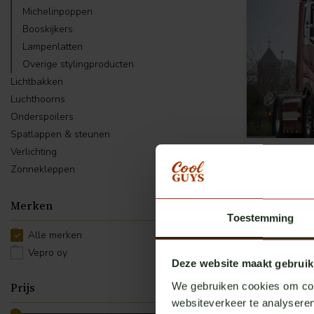
Michelinpoppen
Booskijkers
Lampenlatten
Overige stylingproducten
Lichtbakken
Luchthoorns
Onderspoilers
Spatlappen & steunen
Verlichting
Vepro Oy
Frontplaat
Zonnekleppen
Op voorr
€ 119,00
Merken
E
Toestemming
Alle merken
Vepro oy
Deze website maakt gebruik
We gebruiken cookies om cont
Prijs
websiteverkeer te analyseren