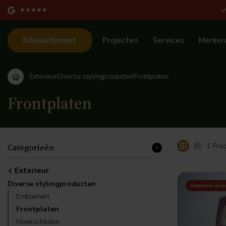
Assortiment
Projecten
Services
Merken
Exterieur
Diverse stylingproducten
Frontplaten
Frontplaten
1
Prod
Categorieën
Exterieur
Diverse stylingproducten
Meerdere optie
Emblemen
Frontplaten
Hoekschilden