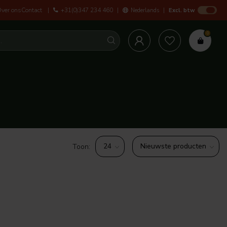
ver ons
Contact
+31(0)347 234 460
Nederlands
Persoonlijke service en ad
Excl. btw
0
Toon: