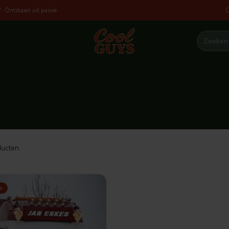
O
Ontstaan uit passie
ucten
s