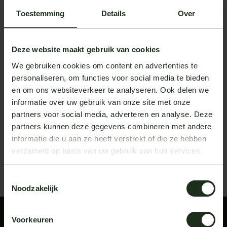
Toestemming
Details
Over
Deze website maakt gebruik van cookies
We gebruiken cookies om content en advertenties te
Turbo Truckparts
Hornblasters
personaliseren, om functies voor social media te bieden
Hornblasters Shocker XL
Hornblasters Shocker XL
en om ons websiteverkeer te analyseren. Ook delen we
RVS steun
Op voorraad
Op voorraad
informatie over uw gebruik van onze site met onze
partners voor social media, adverteren en analyse. Deze
Excl. btw
Excl. btw
€ 99,00
€ 399,00
partners kunnen deze gegevens combineren met andere
informatie die u aan ze heeft verstrekt of die ze hebben
Recent bekeken
Bekijk alle producten
verzameld op basis van uw gebruik van hun services.
Toestemmingsselectie
Noodzakelijk
Voorkeuren