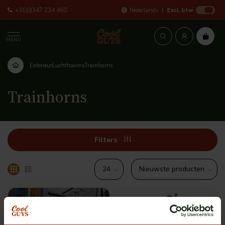
+31(0)347 234 460
Nederlands
Excl. btw
MENU
Exterieur
Luchthoorns
Trainhorns
Trainhorns
Filters