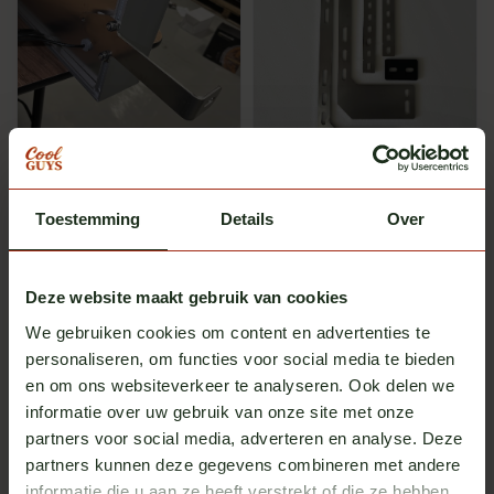
Turbo Truckparts
Fox Parts
Michelinpop steun Classic
Lichtbaksteunen Scania NG
lichtbak (set)
universeel - set
Toestemming
Op voorraad
Details
Op voorraad
Over
Excl. btw
Excl. btw
€ 50,00
€ 119,00
Deze website maakt gebruik van cookies
We gebruiken cookies om content en advertenties te
personaliseren, om functies voor social media te bieden
en om ons websiteverkeer te analyseren. Ook delen we
informatie over uw gebruik van onze site met onze
partners voor social media, adverteren en analyse. Deze
partners kunnen deze gegevens combineren met andere
informatie die u aan ze heeft verstrekt of die ze hebben