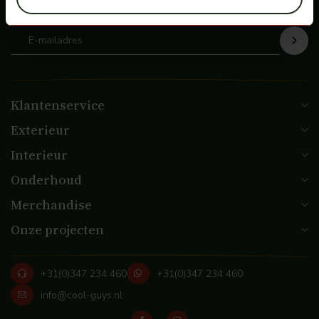
de hoogte
Klantenservice
Exterieur
Interieur
Onderhoud
Merchandise
Onze projecten
+31(0)347 234 460
+31(0)347 234 460
info@cool-guys.nl