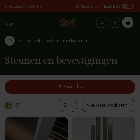
+31(0)347 234 460
Nederlands
Excl. btw
MENU
Exterieur
Lichtbakken
Steunen en bevestigingen
Steunen en bevestigingen
Filters