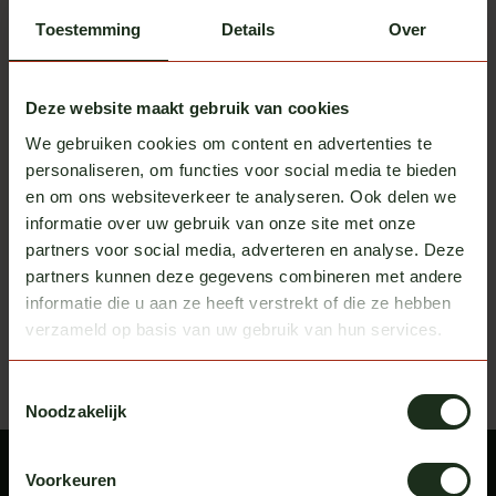
Toestemming
Details
Over
Deze website maakt gebruik van cookies
We gebruiken cookies om content en advertenties te
SRI Sign Solution
personaliseren, om functies voor social media te bieden
Lichtbak Aeroslim
en om ons websiteverkeer te analyseren. Ook delen we
125x30x8cm
Op voorraad
informatie over uw gebruik van onze site met onze
partners voor social media, adverteren en analyse. Deze
Excl. btw
€ 518,00
partners kunnen deze gegevens combineren met andere
informatie die u aan ze heeft verstrekt of die ze hebben
Recent bekeken
Bekijk alle producten
verzameld op basis van uw gebruik van hun services.
Toestemmingsselectie
Noodzakelijk
Voorkeuren