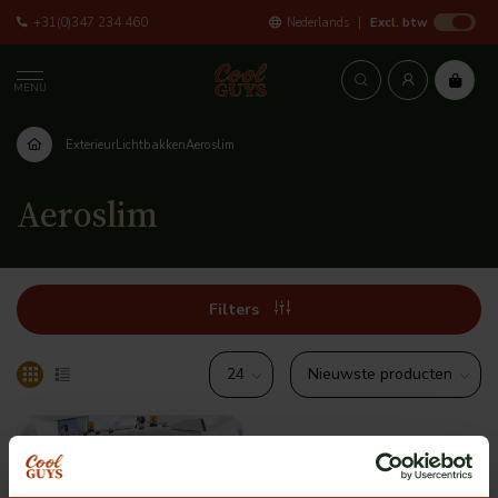
+31(0)347 234 460
Nederlands
Excl. btw
MENU
Exterieur
Lichtbakken
Aeroslim
Aeroslim
Filters