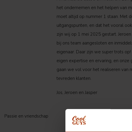
het ondernemen en het helpen van m
moet altijd op nummer 1 staan. Met 
uitgangspunten, en dat het vooral ook 
zijn wij op 1 mei 2025 gestart. Jeroen 
bij ons team aangesloten en inmiddel
eigenaar. Daar zijn we super trots op! 
eigen expertise en ervaring, en onze
gaan we vol voor het realiseren van 
tevreden klanten.
Jos, Jeroen en Jasper
Passie en vriendschap