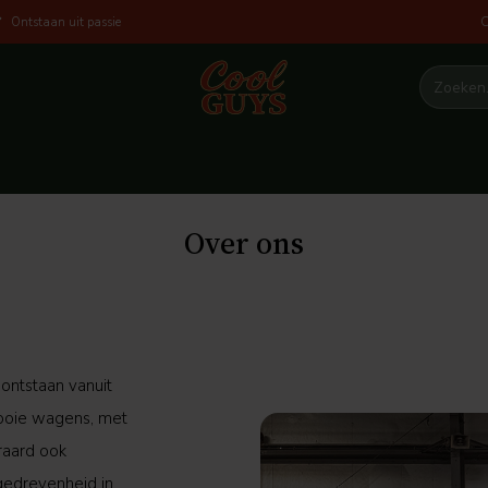
O
Ontstaan uit passie
Over ons
 ontstaan vanuit
mooie wagens, met
raard ook
gedrevenheid in