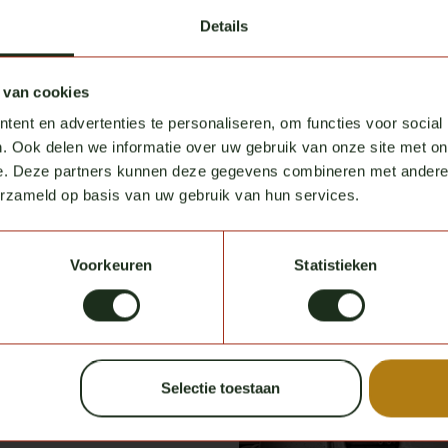
Details
 van cookies
ent en advertenties te personaliseren, om functies voor social
 vriendschap.
. Ook delen we informatie over uw gebruik van onze site met on
e. Deze partners kunnen deze gegevens combineren met andere i
n uiteraard
erzameld op basis van uw gebruik van hun services.
ondernemen en
. Met deze
p 1 mei 2025
Voorkeuren
Statistieken
middels ook
n eigen
oor het
Selectie toestaan