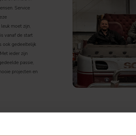
ensen. Service
deze
leuk moet zijn,
is vanaf de start
s ook gedeeltelijk
Met ieder zijn
 gedeelde passie,
mooie projecten en