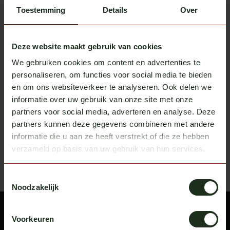
Toestemming
Details
Over
Deze website maakt gebruik van cookies
We gebruiken cookies om content en advertenties te
personaliseren, om functies voor social media te bieden
Hi-Do
Turkse Fluit 24V
en om ons websiteverkeer te analyseren. Ook delen we
Op voorraad
informatie over uw gebruik van onze site met onze
Excl. btw
€ 32,90
partners voor social media, adverteren en analyse. Deze
partners kunnen deze gegevens combineren met andere
Recent bekeken
informatie die u aan ze heeft verstrekt of die ze hebben
Bekijk alle producten
verzameld op basis van uw gebruik van hun services.
Toestemmingsselectie
Noodzakelijk
Voorkeuren