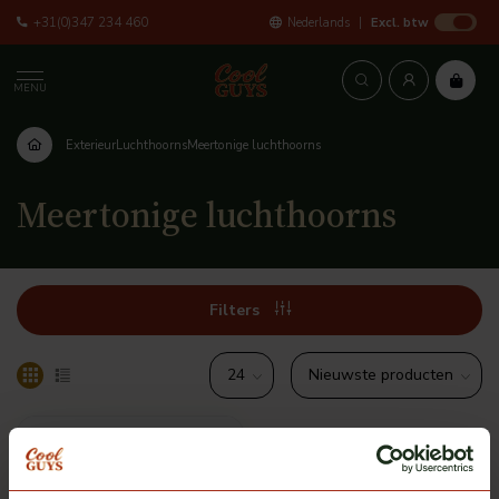
+31(0)347 234 460
Nederlands
Excl. btw
MENU
Exterieur
Luchthoorns
Meertonige luchthoorns
Meertonige luchthoorns
Filters