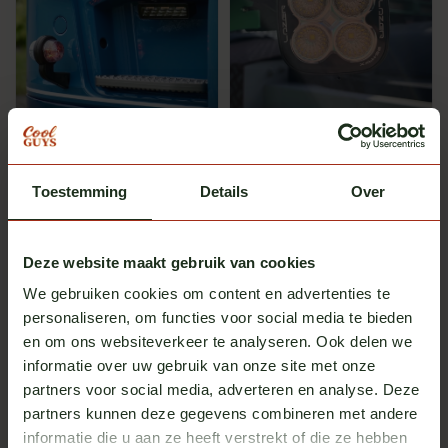
CGC Parts
Lazer
Werklampsteun Scania NG
Lazer Utility 25 Maxx
Op voorraad
Op voorraad
Toestemming
Details
Over
Excl. btw
Excl. btw
€ 19,50
€ 115,00
Deze website maakt gebruik van cookies
We gebruiken cookies om content en advertenties te
personaliseren, om functies voor social media te bieden
en om ons websiteverkeer te analyseren. Ook delen we
informatie over uw gebruik van onze site met onze
partners voor social media, adverteren en analyse. Deze
partners kunnen deze gegevens combineren met andere
informatie die u aan ze heeft verstrekt of die ze hebben