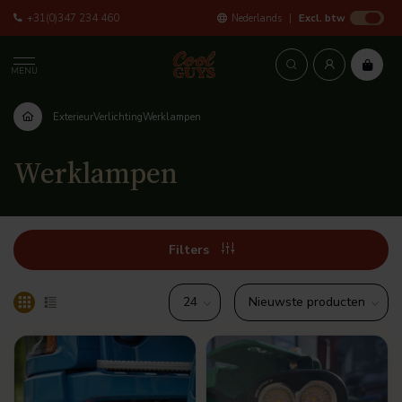
+31(0)347 234 460
Nederlands
Excl. btw
MENU
Exterieur
Verlichting
Werklampen
Werklampen
Filters