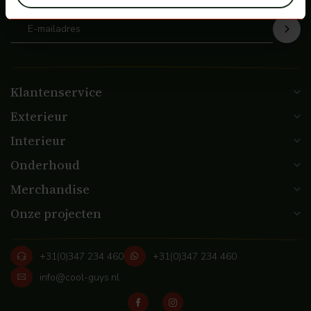
Klantenservice
Exterieur
Interieur
Onderhoud
Merchandise
Onze projecten
+31(0)347 234 460
+31(0)347 234 460
info@cool-guys.nl