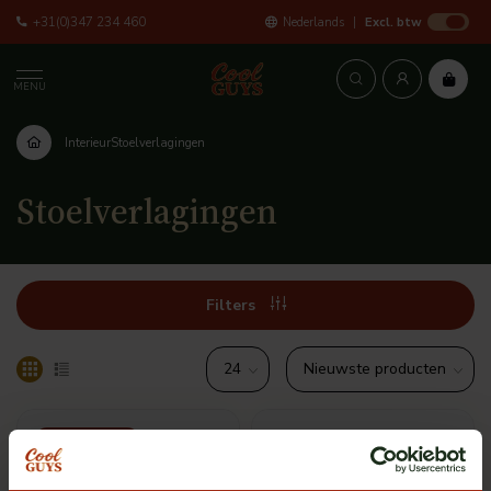
+31(0)347 234 460
Nederlands
Excl. btw
MENU
Interieur
Stoelverlagingen
Stoelverlagingen
Filters
Meerdere opties