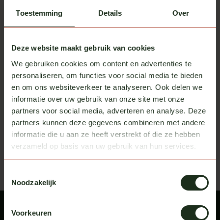
Toestemming
Details
Over
Deze website maakt gebruik van cookies
We gebruiken cookies om content en advertenties te
personaliseren, om functies voor social media te bieden
Verlaagd stoelframe Volvo
Verlaagd stoelframe Scania
en om ons websiteverkeer te analyseren. Ook delen we
FH
NG
Op voorraad
Op voorraad
informatie over uw gebruik van onze site met onze
partners voor social media, adverteren en analyse. Deze
Excl. btw
Excl. btw
€ 195,00
€ 195,00
partners kunnen deze gegevens combineren met andere
informatie die u aan ze heeft verstrekt of die ze hebben
Recent bekeken
Bekijk alle producten
verzameld op basis van uw gebruik van hun services.
Toestemmingsselectie
Noodzakelijk
Voorkeuren