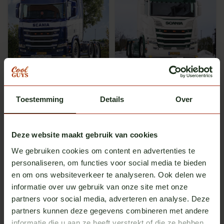
SRI Sign Solution
Fox Parts
Lichtbak Classic 140x40x12
Zonneklep 34cm recht
cm
Scania NG
Toestemming
Op voorraad
Details
Op voorraad
Over
Excl. btw
Excl. btw
€ 698,00
€ 565,00
Deze website maakt gebruik van cookies
Meerdere opties
We gebruiken cookies om content en advertenties te
personaliseren, om functies voor social media te bieden
en om ons websiteverkeer te analyseren. Ook delen we
informatie over uw gebruik van onze site met onze
partners voor social media, adverteren en analyse. Deze
partners kunnen deze gegevens combineren met andere
informatie die u aan ze heeft verstrekt of die ze hebben