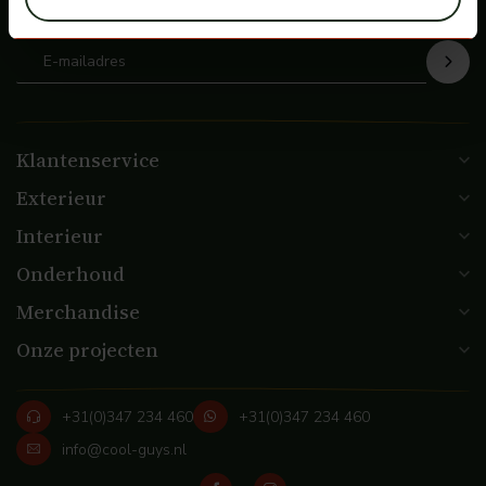
de hoogte
Klantenservice
Exterieur
Interieur
Onderhoud
Merchandise
Onze projecten
+31(0)347 234 460
+31(0)347 234 460
info@cool-guys.nl