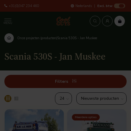
+31(0)347 234 460
Nederlands
Excl. btw
MENU
Onze projecten (producten)
Scania 530S - Jan Muskee
Scania 530S - Jan Muskee
Filters
Meerdere opties