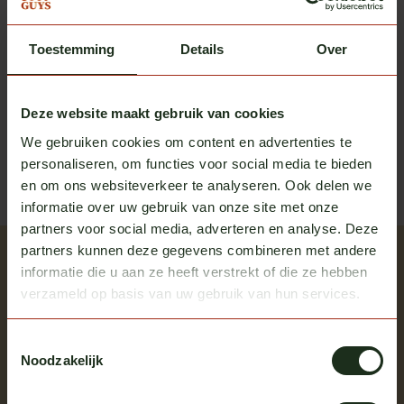
Toestemming
Details
Over
Heb je vragen over dit product?
Of heb je hulp nodig bij het bestellen? We helpen je
Deze website maakt gebruik van cookies
graag!
We gebruiken cookies om content en advertenties te
personaliseren, om functies voor social media te bieden
neem contact op met ons
en om ons websiteverkeer te analyseren. Ook delen we
informatie over uw gebruik van onze site met onze
partners voor social media, adverteren en analyse. Deze
partners kunnen deze gegevens combineren met andere
Recent bekeken
informatie die u aan ze heeft verstrekt of die ze hebben
Bekijk alle producten
verzameld op basis van uw gebruik van hun services.
Toestemmingsselectie
Noodzakelijk