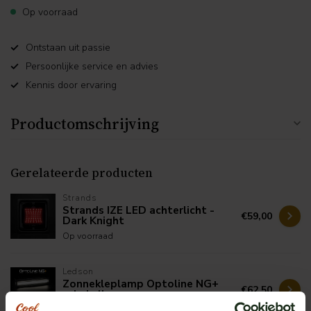
Op voorraad
Ontstaan uit passie
Persoonlijke service en advies
Kennis door ervaring
Productomschrijving
Gerelateerde producten
Strands
Strands IZE LED achterlicht -
€59,00
Dark Knight
Op voorraad
Ledson
Zonnekleplamp Optoline NG+
€62,50
schakelbaar
Op voorraad