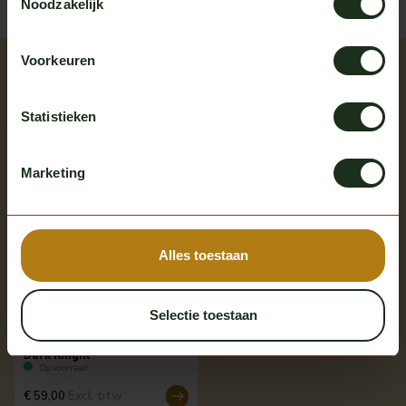
Noodzakelijk
Voorkeuren
Recent bekeken
Bekijk alle producten
Statistieken
aanbieding
Marketing
Alles toestaan
Selectie toestaan
Strands
Strands IZE LED achterlicht -
Dark Knight
Op voorraad
Excl. btw
€ 59,00