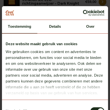
€59,00
richtingaanwijzer - Dark Knight
Op voorraad
Strands
Strands IZE LED achteruitrijlamp
Toestemming
Details
Over
€89,00
- Dark Knight
Op voorraad
Deze website maakt gebruik van cookies
Omnius
We gebruiken cookies om content en advertenties te
Omnius slim taillight frame 4
€89,25
personaliseren, om functies voor social media te bieden
Op voorraad
en om ons websiteverkeer te analyseren. Ook delen we
informatie over uw gebruik van onze site met onze
partners voor social media, adverteren en analyse. Deze
Heb je vragen over dit product?
partners kunnen deze gegevens combineren met andere
informatie die u aan ze heeft verstrekt of die ze hebben
Of heb je hulp nodig bij het bestellen? We helpen je
verzameld op basis van uw gebruik van hun services.
graag!
neem contact op met ons
Toestemmingsselectie