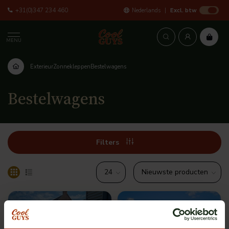
+31(0)347 234 460
Nederlands
Excl. btw
MENU
Exterieur
Zonnekleppen
Bestelwagens
Bestelwagens
Filters