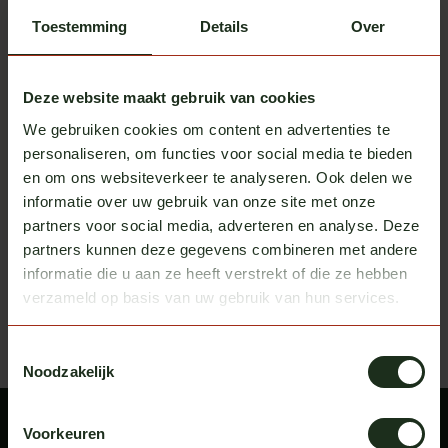
Toestemming
Details
Over
Deze website maakt gebruik van cookies
We gebruiken cookies om content en advertenties te
Vepro Oy
Vepro Oy
personaliseren, om functies voor social media te bieden
Zonneklep MAN TGE/VW
Zonneklep Mercedes
en om ons websiteverkeer te analyseren. Ook delen we
Crafter vanaf 2017
Sprinter 2006/2018+
Op voorraad
Op voorraad
informatie over uw gebruik van onze site met onze
partners voor social media, adverteren en analyse. Deze
Excl. btw
Excl. btw
€ 275,00
€ 275,00
partners kunnen deze gegevens combineren met andere
informatie die u aan ze heeft verstrekt of die ze hebben
Recent bekeken
Bekijk alle producten
verzameld op basis van uw gebruik van hun services.
Toestemmingsselectie
Noodzakelijk
Voorkeuren