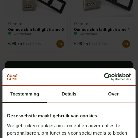
Omnius
Omnius
Omnius slim taillight frame 5
Omnius slim taillight frame 4
Op voorraad
Op voorraad
Excl. btw
Excl. btw
€ 99,75
€ 89,25
Staat het door jouw gewenste
product er niet tussen?
Neem even contact met ons op en we regelen het
Toestemming
Details
Over
voor je. Service staat immers altijd op 1!
Neem contact met ons op
Deze website maakt gebruik van cookies
We gebruiken cookies om content en advertenties te
personaliseren, om functies voor social media te bieden