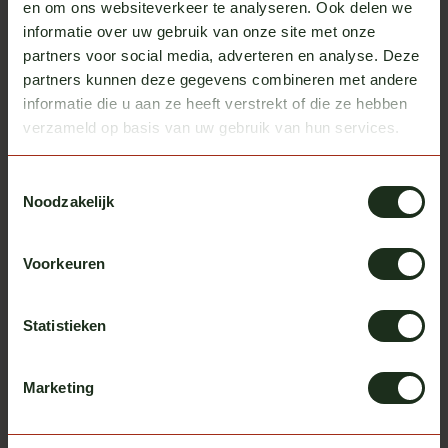
en om ons websiteverkeer te analyseren. Ook delen we
informatie over uw gebruik van onze site met onze
partners voor social media, adverteren en analyse. Deze
partners kunnen deze gegevens combineren met andere
informatie die u aan ze heeft verstrekt of die ze hebben
verzameld op basis van uw gebruik van hun services.
Toestemmingsselectie
Noodzakelijk
Omnius
Omnius
Omnius slim taillight frame 3
Omnius slim taillight frame
dubbel horizontaal
Voorkeuren
Op voorraad
Op voorraad
Excl. btw
Excl. btw
€ 82,95
€ 47,25
Statistieken
Marketing