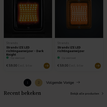
Strands
Strands
Strands IZE LED
Strands IZE LED
richtingaanwijzer - Dark
richtingaanwijzer
Knight
Op voorraad
Op voorraad
Excl. btw
Excl. btw
€ 59,00
€ 59,00
Volgende Vorige
1
2
Recent bekeken
Bekijk alle producten