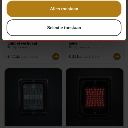
Alles toestaan
Selectie toestaan
Omnius
Omnius
Omnius slim taillight frame
Omnius slim taillight frame
dubbel verticaal
enkel
Op voorraad
Op voorraad
Excl. btw
Excl. btw
€ 47,25
€ 31,50