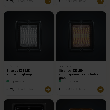
Excl. btw
Excl. btw
€ 79,00
€ 89,00
Strands
Strands
Strands IZE LED
Strands IZE LED
achteruitrijlamp
richtingaanwijzer - helder
glas
Op voorraad
Op voorraad
Excl. btw
Excl. btw
€ 79,00
€ 65,00