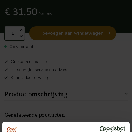
€ 31,50
Excl. btw
Toevoegen aan winkelwagen
Op voorraad
Ontstaan uit passie
Persoonlijke service en advies
Kennis door ervaring
Productomschrijving
Gerelateerde producten
Strands
Strands IZE LED achterlicht
€59,00