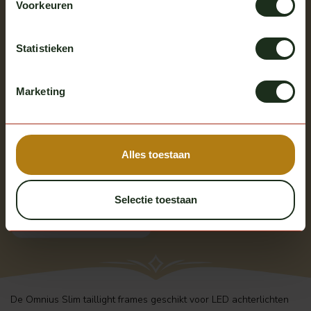
Voorkeuren
Statistieken
Marketing
Alles toestaan
Omnius
Omnius slim taillight frame
enkel
Selectie toestaan
Op voorraad
Excl. btw
€ 31,50
De Omnius Slim taillight frames geschikt voor LED achterlichten