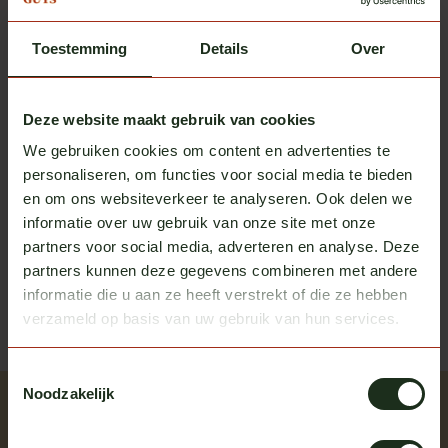
Op voorraad
Toestemming
Details
Over
Omnius
Omnius slim taillight frame 4
€89,25
Op voorraad
Deze website maakt gebruik van cookies
We gebruiken cookies om content en advertenties te
personaliseren, om functies voor social media te bieden
en om ons websiteverkeer te analyseren. Ook delen we
Heb je vragen over dit product?
informatie over uw gebruik van onze site met onze
Of heb je hulp nodig bij het bestellen? We helpen je
partners voor social media, adverteren en analyse. Deze
graag!
partners kunnen deze gegevens combineren met andere
informatie die u aan ze heeft verstrekt of die ze hebben
neem contact op met ons
verzameld op basis van uw gebruik van hun services.
Toestemmingsselectie
Noodzakelijk
Recent bekeken
Bekijk alle producten