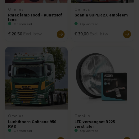
Omnius
Omnius
Rmax lamp rood - Kunststof
Scania SUPER 2.0 embleem
lens
Op voorraad
Op voorraad
Excl. btw
Excl. btw
€ 20,50
€ 39,00
Omnius
Omnius
Luchthoorn Coltrane 950
LED vervangset B225
RVS
verstraler
Op voorraad
Op voorraad