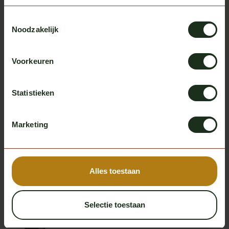
Toestemmingsselectie
Omnius
Omnius
Noodzakelijk
Lens voor Talmu daglamp
Omnius slim taillight frame 5
Op voorraad
Op voorraad
Excl. btw
Excl. btw
€ 5,00
€ 99,75
Voorkeuren
Statistieken
Staat het door jouw gewenste
product er niet tussen?
Marketing
Neem even contact met ons op en we regelen het
voor je. Service staat immers altijd op 1!
Neem contact met ons op
Alles toestaan
Selectie toestaan