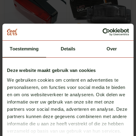
Omnius
Omnius
Toestemming
Details
Over
Elevated frame voor
Omnius dubbelbrander
zijmarkeringslamp
schakelbaar LED smoked
Op voorraad
Op voorraad
Excl. btw
Excl. btw
€ 4,95
€ 29,00
Deze website maakt gebruik van cookies
We gebruiken cookies om content en advertenties te
personaliseren, om functies voor social media te bieden
Meerdere opties
en om ons websiteverkeer te analyseren. Ook delen we
informatie over uw gebruik van onze site met onze
partners voor social media, adverteren en analyse. Deze
partners kunnen deze gegevens combineren met andere
informatie die u aan ze heeft verstrekt of die ze hebben
verzameld op basis van uw gebruik van hun services.