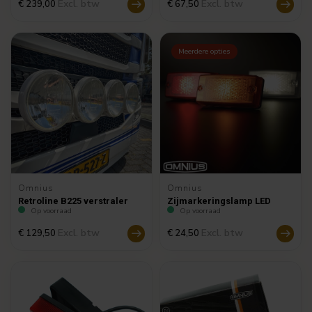
Excl. btw
Excl. btw
€ 239,00
€ 67,50
Meerdere opties
Omnius
Omnius
Retroline B225 verstraler
Zijmarkeringslamp LED
Op voorraad
Op voorraad
Excl. btw
Excl. btw
€ 129,50
€ 24,50