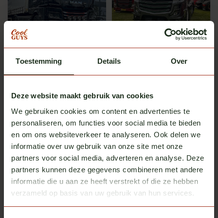
Turbo Truckparts
Solar Guard
Toestemming
Details
Over
Onderspoiler MAN TGX
Onderspoiler Mercedes-
Benz Actros
Op voorraad bij leverancier
Op voorraad
Excl. btw
Excl. btw
€ 550,00
€ 695,00
Deze website maakt gebruik van cookies
We gebruiken cookies om content en advertenties te
personaliseren, om functies voor social media te bieden
Meerdere opties
en om ons websiteverkeer te analyseren. Ook delen we
informatie over uw gebruik van onze site met onze
partners voor social media, adverteren en analyse. Deze
partners kunnen deze gegevens combineren met andere
informatie die u aan ze heeft verstrekt of die ze hebben
verzameld op basis van uw gebruik van hun services.