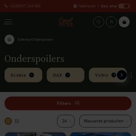
+31(0)347 234 460
Nederlands
Excl. btw
MENU
Exterieur
Onderspoilers
Onderspoilers
Scania
DAF
Volvo
Filters