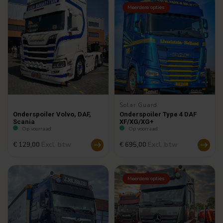
Meerdere opties
Solar Guard
Onderspoiler Volvo, DAF,
Onderspoiler Type 4 DAF
Scania
XF/XG/XG+
Op voorraad
Op voorraad
Excl. btw
Excl. btw
€ 129,00
€ 695,00
Meerdere opties