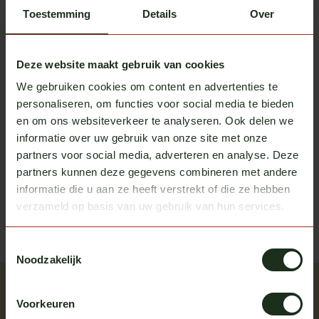
Op voorraad
Toestemming
Details
Over
Vepro Oy
Hoekschilden DAF XF, XG en
€195,00
Deze website maakt gebruik van cookies
XG+
Op voorraad
We gebruiken cookies om content en advertenties te
personaliseren, om functies voor social media te bieden
en om ons websiteverkeer te analyseren. Ook delen we
informatie over uw gebruik van onze site met onze
Heb je vragen over dit product?
partners voor social media, adverteren en analyse. Deze
Of heb je hulp nodig bij het bestellen? We helpen je
partners kunnen deze gegevens combineren met andere
graag!
informatie die u aan ze heeft verstrekt of die ze hebben
verzameld op basis van uw gebruik van hun services.
neem contact op met ons
Toestemmingsselectie
Noodzakelijk
Recent bekeken
Voorkeuren
Bekijk alle producten