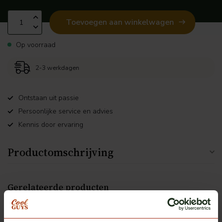
Toevoegen aan winkelwagen
Op voorraad
2-3 werkdagen
Ontstaan uit passie
Persoonlijke service en advies
Kennis door ervaring
Productomschrijving
Gerelateerde producten
Fox Parts
Zonneklep 30cm DAF XG+
€545,00