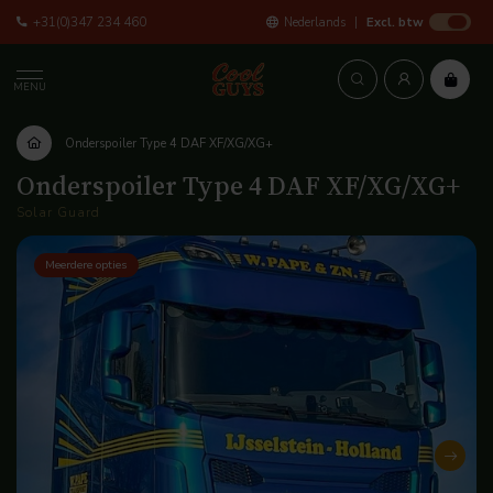
+31(0)347 234 460
Nederlands
Excl. btw
MENU
Onderspoiler Type 4 DAF XF/XG/XG+
Onderspoiler Type 4 DAF XF/XG/XG+
Solar Guard
Meerdere opties