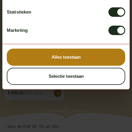
Statistieken
Meerdere opties
Marketing
Alles toestaan
Solar Guard
Onderspoiler Type 4 DAF
Selectie toestaan
XF/XG/XG+
Op voorraad
Excl. btw
€ 695,00
- Voor de DAF XF, XG en XG+