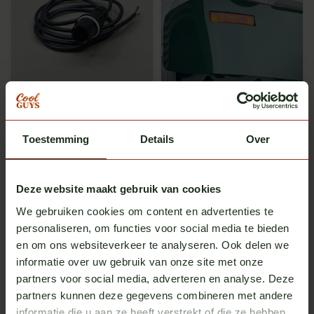
Scania
Scania
Fitting voor Scania
Zonnekleplamp Scania 4-/R-
zonnekleplamp - Halogeen
serie Halogeen
Toestemming
Op voorraad
Details
Op voorraad
Over
Excl. btw
Excl. btw
€ 12,00
€ 36,50
Deze website maakt gebruik van cookies
We gebruiken cookies om content en advertenties te
personaliseren, om functies voor social media te bieden
en om ons websiteverkeer te analyseren. Ook delen we
informatie over uw gebruik van onze site met onze
partners voor social media, adverteren en analyse. Deze
partners kunnen deze gegevens combineren met andere
informatie die u aan ze heeft verstrekt of die ze hebben