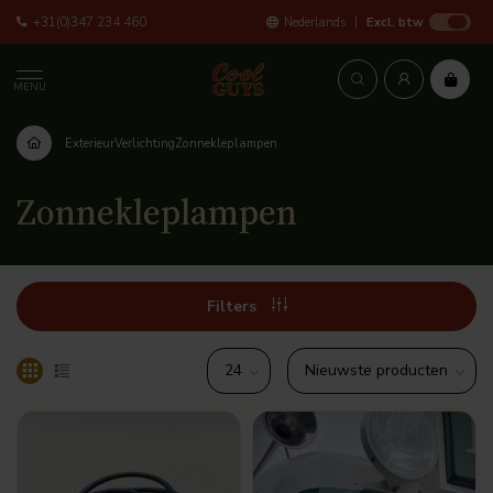
+31(0)347 234 460
Nederlands
Excl. btw
MENU
Exterieur
Verlichting
Zonnekleplampen
Zonnekleplampen
Filters