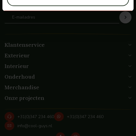
de hoogte
Klantenservice
Exterieur
Interieur
Onderhoud
Merchandise
Onze projecten
+31(0)347 234 460
+31(0)347 234 460
info@cool-guys.nl