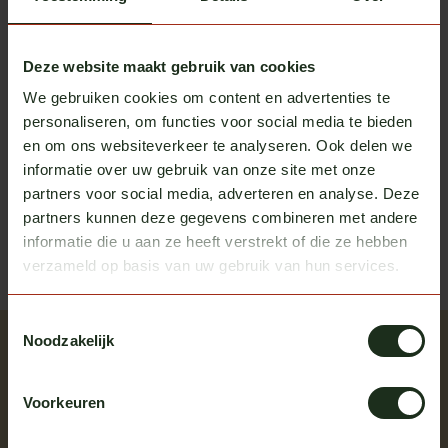
Omnius
Omnius slim taillight frame 4
€89,25
Op voorraad
Deze website maakt gebruik van cookies
We gebruiken cookies om content en advertenties te
personaliseren, om functies voor social media te bieden
Heb je vragen over dit product?
en om ons websiteverkeer te analyseren. Ook delen we
informatie over uw gebruik van onze site met onze
Of heb je hulp nodig bij het bestellen? We helpen je
partners voor social media, adverteren en analyse. Deze
graag!
partners kunnen deze gegevens combineren met andere
informatie die u aan ze heeft verstrekt of die ze hebben
neem contact op met ons
verzameld op basis van uw gebruik van hun services.
Toestemmingsselectie
Noodzakelijk
Recent bekeken
Bekijk alle producten
Voorkeuren