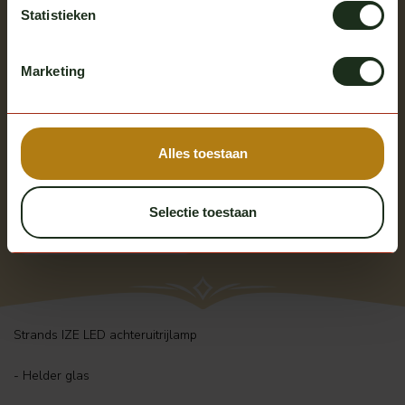
Statistieken
Marketing
Alles toestaan
Strands
Strands IZE LED
achteruitrijlamp
Op voorraad
Selectie toestaan
Excl. btw
€ 79,00
Strands IZE LED achteruitrijlamp
- Helder glas