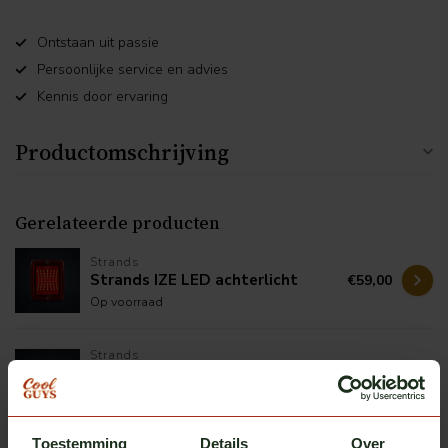
Ontstaan uit passie
Persoonlijke service en advies
Kennis door ervaring
Productomschrijving
Gerelateerde producten
Strands
Strands IZE LED achterlicht
€59,00
Op voorraad
Strands
Strands IZE LED
€59,00
richtingaanwijzer
Op voorraad
Toestemming
Details
Over