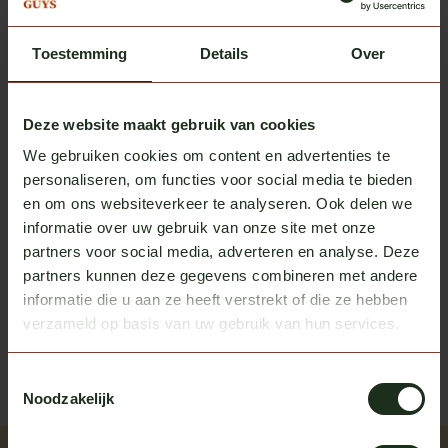
Hella
Hella ValueFit mistachterlicht
€34,50
Toestemming
Details
Over
Op voorraad
Hella
Deze website maakt gebruik van cookies
Hella Chrome ring voor
€19,00
achterlichten
We gebruiken cookies om content en advertenties te
Op voorraad
personaliseren, om functies voor social media te bieden
en om ons websiteverkeer te analyseren. Ook delen we
informatie over uw gebruik van onze site met onze
partners voor social media, adverteren en analyse. Deze
Heb je vragen over dit product?
partners kunnen deze gegevens combineren met andere
Of heb je hulp nodig bij het bestellen? We helpen je
informatie die u aan ze heeft verstrekt of die ze hebben
graag!
verzameld op basis van uw gebruik van hun services.
neem contact op met ons
Toestemmingsselectie
Noodzakelijk