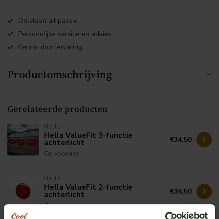
Ontstaan uit passie
Persoonlijke service en advies
Kennis door ervaring
Productomschrijving
Gerelateerde producten
Hella
Hella ValueFit 3-functie
€34,50
achterlicht
Op voorraad
Hella
Hella ValueFit 2-functie
€36,50
achterlicht
Op voorraad