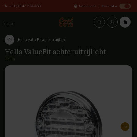
+31(0)347 234 460
Nederlands
Excl. btw
MENU
Hella ValueFit achteruitrijlicht
Hella ValueFit achteruitrijlicht
Hella