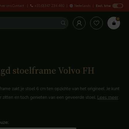
ver ons
Contact
+31(0)347 234 460
Nederlands
Persoonlijke service en ad
Excl. btw
0
agd stoelframe Volvo FH
frame zakt je stoel 6 cm ten opzichte van het origineel. Je kunt
r zitten en toch genieten van een geveerde stoel.
Lees meer
.
uze: