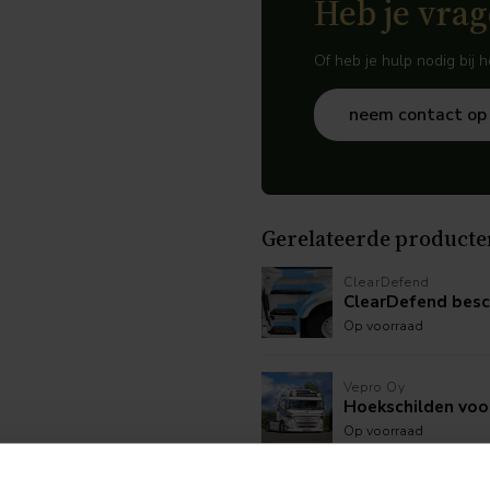
Heb je vrag
Of heb je hulp nodig bij 
neem contact op
Gerelateerde producte
ClearDefend
ClearDefend besc
Op voorraad
Vepro Oy
Hoekschilden voo
Op voorraad