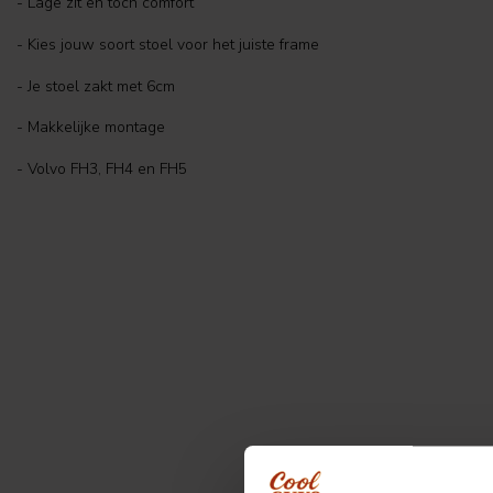
- Lage zit en toch comfort
- Kies jouw soort stoel voor het juiste frame
- Je stoel zakt met 6cm
- Makkelijke montage
- Volvo FH3, FH4 en FH5