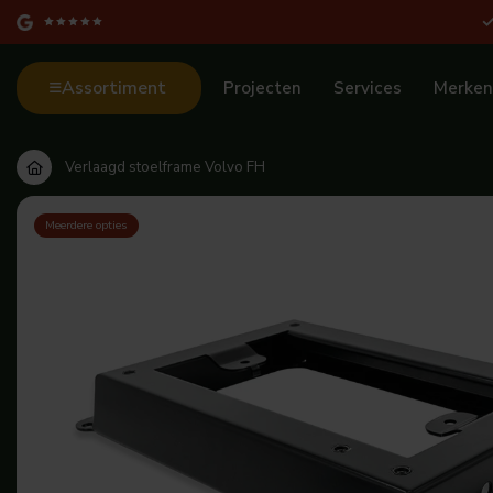
Assortiment
Projecten
Services
Merken
Verlaagd stoelframe Volvo FH
Meerdere opties