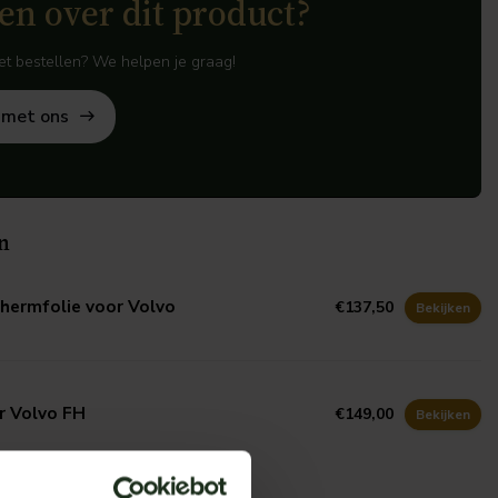
en over dit product?
het bestellen? We helpen je graag!
 met ons
n
hermfolie voor Volvo
€137,50
Bekijken
r Volvo FH
€149,00
Bekijken