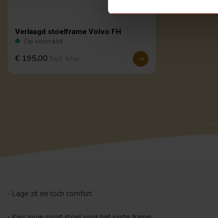
Verlaagd stoelframe Volvo FH
Op voorraad
€ 195,00
Excl. btw
- Lage zit en toch comfort
- Kies jouw soort stoel voor het juiste frame