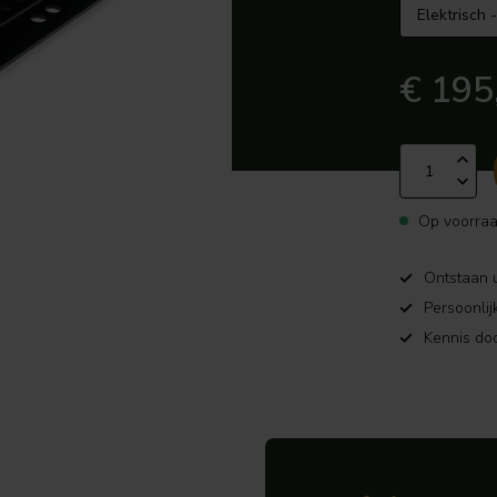
€ 195
Op voorra
Ontstaan u
Persoonlij
Kennis doo