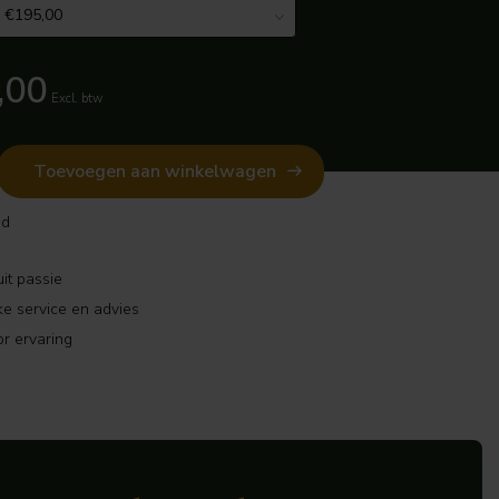
,00
Excl. btw
Toevoegen aan winkelwagen
ad
it passie
ke service en advies
r ervaring