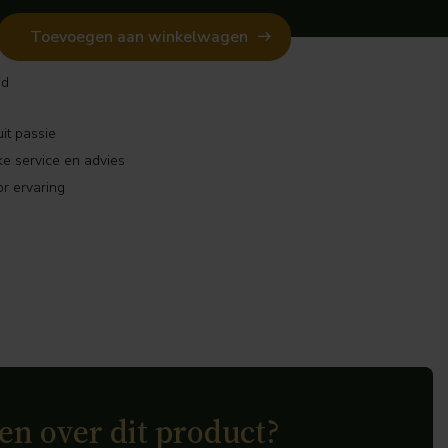
Toevoegen aan winkelwagen
ad
it passie
ke service en advies
r ervaring
en over dit product?