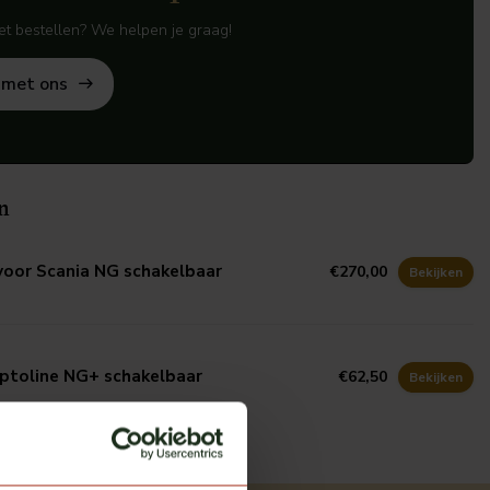
het bestellen? We helpen je graag!
 met ons
n
 voor Scania NG schakelbaar
€270,00
Bekijken
ptoline NG+ schakelbaar
€62,50
Bekijken