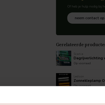
Of heb je hulp nodig bij 
neem contact op
Gerelateerde producte
Scania
Dagrijverlichting
Op voorraad
Ledson
Zonnekleplamp O
Op voorraad