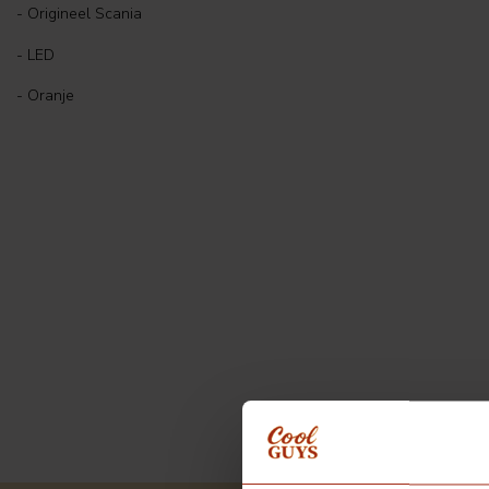
- Origineel Scania
- LED
- Oranje