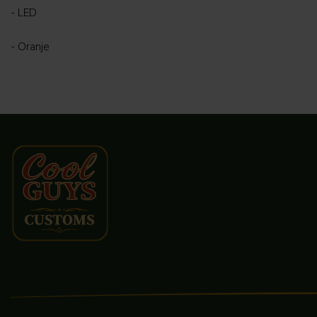
- LED
- Oranje