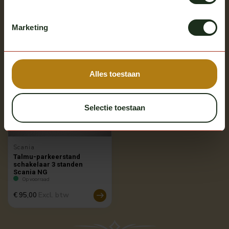
Recent bekeken
Bekijk alle producten
Marketing
Alles toestaan
Selectie toestaan
Scania
Talmu-parkeerstand
schakelaar 3 standen
Scania NG
Op voorraad
Excl. btw
€ 95,00