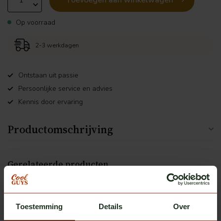
Toevoegen aan winkelwagen
Op voorraad
2-3 werkdagen
Ontstaan uit passie
Persoonlijke service en advies
Kennis door ervaring
Productomschrijving
Gerelateerde producten
Hella
Talmu daglamp
€14,95
Op voorraad
Toestemming
Details
Over