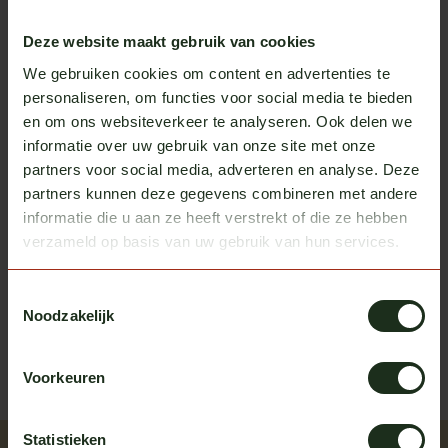
Scania
Lichtbak schakelaar Scania NG
€95,00
Deze website maakt gebruik van cookies
Op voorraad
We gebruiken cookies om content en advertenties te
personaliseren, om functies voor social media te bieden
Scania
en om ons websiteverkeer te analyseren. Ook delen we
Contra stekker t.b.v. Scania NG
€9,50
schakelaars
informatie over uw gebruik van onze site met onze
Op voorraad
partners voor social media, adverteren en analyse. Deze
partners kunnen deze gegevens combineren met andere
informatie die u aan ze heeft verstrekt of die ze hebben
verzameld op basis van uw gebruik van hun services.
Heb je vragen over dit product?
Of heb je hulp nodig bij het bestellen? We helpen je
Toestemmingsselectie
graag!
Noodzakelijk
neem contact op met ons
Voorkeuren
Statistieken