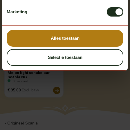
Marketing
Alles toestaan
Selectie toestaan
Scania
Melon light schakelaar
Scania NG
Op voorraad
Excl. btw
€ 95,00
- Origineel Scania