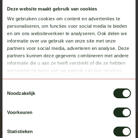
Op voorraad
Deze website maakt gebruik van cookies
Scania
We gebruiken cookies om content en advertenties te
Contra stekker t.b.v. Scania NG
€9,50
personaliseren, om functies voor social media te bieden
schakelaars
en om ons websiteverkeer te analyseren. Ook delen we
Op voorraad
informatie over uw gebruik van onze site met onze
partners voor social media, adverteren en analyse. Deze
partners kunnen deze gegevens combineren met andere
Heb je vragen over dit product?
informatie die u aan ze heeft verstrekt of die ze hebben
verzameld op basis van uw gebruik van hun services.
Of heb je hulp nodig bij het bestellen? We helpen je
graag!
Toestemmingsselectie
neem contact op met ons
Noodzakelijk
Voorkeuren
Recent bekeken
Statistieken
Bekijk alle producten