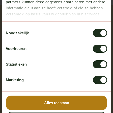
partners kunnen deze gegevens combineren met andere
informatie die u aan ze heeft verstrekt of die ze hebben
Recent bekeken
verzameld op basis van uw gebruik van hun services.
Bekijk alle producten
Toestemmingsselectie
Noodzakelijk
Voorkeuren
Statistieken
Marketing
Scania
Nachtverlichting schakelaar
Scania NG
Op voorraad
Alles toestaan
Excl. btw
€ 95,00