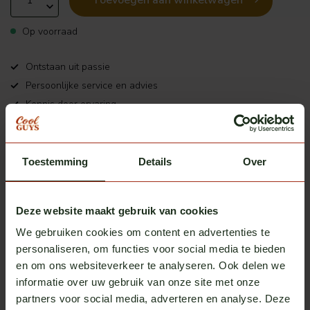
Toevoegen aan winkelwagen
Op voorraad
Ontstaan uit passie
Persoonlijke service en advies
Kennis door ervaring
Productomschrijving
Toestemming
Details
Over
Heb je vragen over dit product?
Deze website maakt gebruik van cookies
We gebruiken cookies om content en advertenties te
Of heb je hulp nodig bij het bestellen? We helpen je
graag!
personaliseren, om functies voor social media te bieden
en om ons websiteverkeer te analyseren. Ook delen we
neem contact op met ons
informatie over uw gebruik van onze site met onze
partners voor social media, adverteren en analyse. Deze