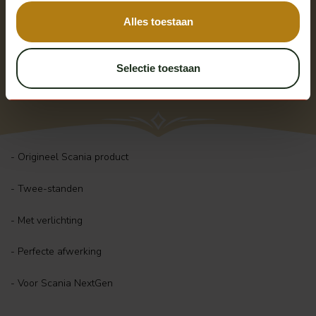
Scania
Alles toestaan
Talmu schakelaar Scania
NG
Op voorraad
Selectie toestaan
Excl. btw
€ 95,00
- Origineel Scania product
- Twee-standen
- Met verlichting
- Perfecte afwerking
- Voor Scania NextGen