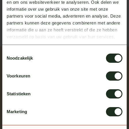
Heb je vragen over dit product?
en om ons websiteverkeer te analyseren. Ook delen we
informatie over uw gebruik van onze site met onze
Of heb je hulp nodig bij het bestellen? We helpen je
graag!
partners voor social media, adverteren en analyse. Deze
partners kunnen deze gegevens combineren met andere
neem contact op met ons
informatie die u aan ze heeft verstrekt of die ze hebben
verzameld op basis van uw gebruik van hun services.
Toestemmingsselectie
Recent bekeken
Noodzakelijk
Bekijk alle producten
Voorkeuren
Statistieken
Marketing