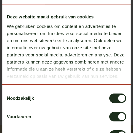
Vepro Oy
Hoekschilden voor Volvo FH
€149,00
Deze website maakt gebruik van cookies
Op voorraad
We gebruiken cookies om content en advertenties te
personaliseren, om functies voor social media te bieden
Verlaagd stoelframe Volvo FH
en om ons websiteverkeer te analyseren. Ook delen we
€195,00
Op voorraad
informatie over uw gebruik van onze site met onze
partners voor social media, adverteren en analyse. Deze
partners kunnen deze gegevens combineren met andere
informatie die u aan ze heeft verstrekt of die ze hebben
Heb je vragen over dit product?
verzameld op basis van uw gebruik van hun services.
Of heb je hulp nodig bij het bestellen? We helpen je
Toestemmingsselectie
graag!
Noodzakelijk
neem contact op met ons
Voorkeuren