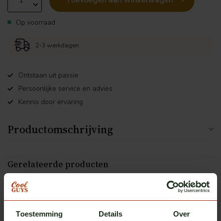
Toevoegen aan winkelwagen
Op voorraad
2-3 werkdagen
Ontstaan uit passie
Persoonlijke service en advies
Kennis door ervaring
Productomschrijving
Gerelateerde producten
ClearDefend
ClearDefend beschermfolie
€137,50
voor Volvo
Op voorraad
Toestemming
Details
Over