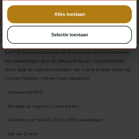
NG
Op voorraad
Alles toestaan
Excl. btw
€ 85,00
Selectie toestaan
Set RVS zwaailampsteunen om te gebruiken voor het monteren
van zwaailampen door de dakspoiler bij een Scania NextGen.
Steun gaat op originele boutgaten van Scania en past alleen op
Scania's NextGen met een hoge dakspoiler.
- Gemaakt van RVS
- Montage op originele Scania punten
- Geschikt voor Hella KL710 en AEB zwaailampen
- Set van 2 stuks