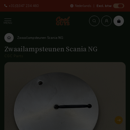
+31(0)347 234 460
Nederlands
Excl. btw
MENU
Zwaailampsteunen Scania NG
Zwaailampsteunen Scania NG
CGC Parts