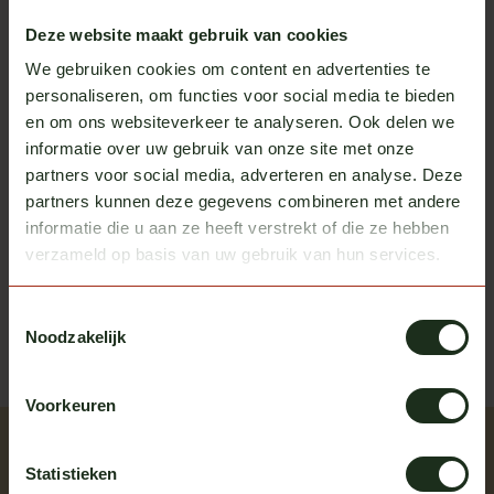
Op voorraad
Deze website maakt gebruik van cookies
We gebruiken cookies om content en advertenties te
Turbo Truckparts
personaliseren, om functies voor social media te bieden
Onderspoiler MAN TGX
€550,00
en om ons websiteverkeer te analyseren. Ook delen we
Op voorraad
informatie over uw gebruik van onze site met onze
partners voor social media, adverteren en analyse. Deze
partners kunnen deze gegevens combineren met andere
Heb je vragen over dit product?
informatie die u aan ze heeft verstrekt of die ze hebben
verzameld op basis van uw gebruik van hun services.
Of heb je hulp nodig bij het bestellen? We helpen je
graag!
Toestemmingsselectie
neem contact op met ons
Noodzakelijk
Voorkeuren
Recent bekeken
Statistieken
Bekijk alle producten