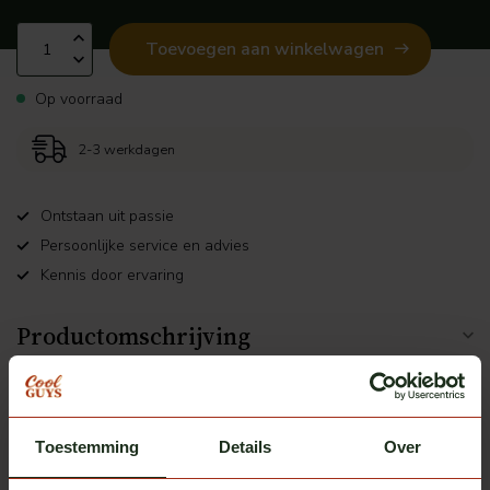
Toevoegen aan winkelwagen
Op voorraad
2-3 werkdagen
Ontstaan uit passie
Persoonlijke service en advies
Kennis door ervaring
Productomschrijving
Gerelateerde producten
Toestemming
Details
Over
Ledson
Zonnekleplamp Optoline NG+
€62,50
schakelbaar