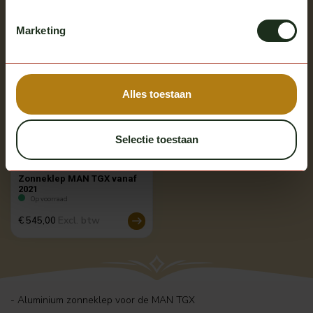
Meerdere opties
Marketing
Alles toestaan
Selectie toestaan
Fox Parts
Zonneklep MAN TGX vanaf
2021
Op voorraad
Excl. btw
€ 545,00
- Aluminium zonneklep voor de MAN TGX