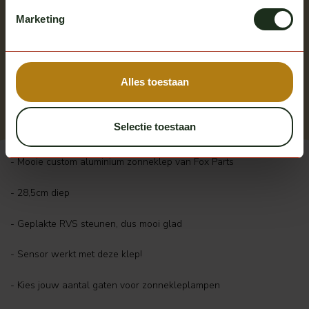
Marketing
Fox Parts
Zonneklep 28,5cm Custom
Volvo FH/Aero
Op voorraad
Alles toestaan
Excl. btw
€ 545,00
Selectie toestaan
- Mooie custom aluminium zonneklep van Fox Parts
- 28,5cm diep
- Geplakte RVS steunen, dus mooi glad
- Sensor werkt met deze klep!
- Kies jouw aantal gaten voor zonnekleplampen