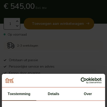
€ 545,00
Excl. btw
Toevoegen aan winkelwagen
Op voorraad
2-3 werkdagen
Ontstaan uit passie
Persoonlijke service en advies
Kennis door ervaring
Productomschrijving
Toestemming
Details
Over