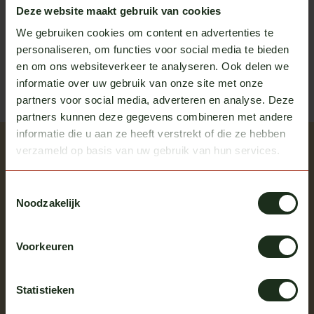
Heb je vragen over dit product?
Deze website maakt gebruik van cookies
Of heb je hulp nodig bij het bestellen? We helpen je
We gebruiken cookies om content en advertenties te
graag!
personaliseren, om functies voor social media te bieden
en om ons websiteverkeer te analyseren. Ook delen we
neem contact op met ons
informatie over uw gebruik van onze site met onze
partners voor social media, adverteren en analyse. Deze
partners kunnen deze gegevens combineren met andere
informatie die u aan ze heeft verstrekt of die ze hebben
Recent bekeken
verzameld op basis van uw gebruik van hun services.
Bekijk alle producten
Toestemmingsselectie
Noodzakelijk
Meerdere opties
Voorkeuren
Statistieken