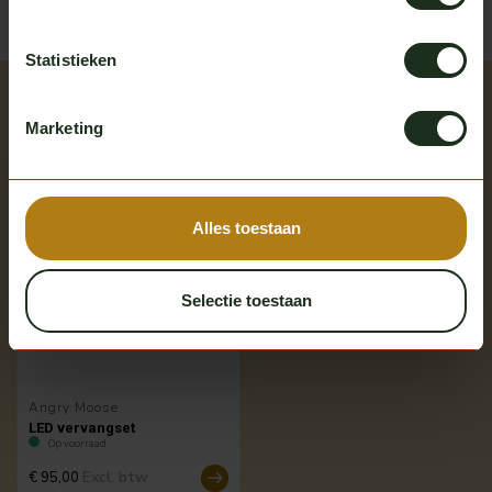
Statistieken
Recent bekeken
Marketing
Bekijk alle producten
Meerdere opties
Alles toestaan
Selectie toestaan
Angry Moose
LED vervangset
Op voorraad
Excl. btw
€ 95,00