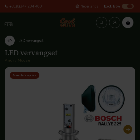
+31(0)347 234 460
Nederlands
Excl. btw
MENU
LED vervangset
LED vervangset
Angry Moose
Meerdere opties