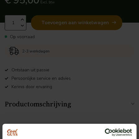
€ 95,00
Excl. btw
Toevoegen aan winkelwagen
Op voorraad
2-3 werkdagen
Ontstaan uit passie
Persoonlijke service en advies
Kennis door ervaring
Productomschrijving
Gerelateerde producten
Hella