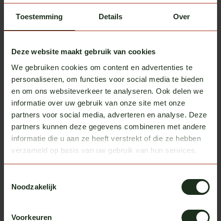
Hella Rallye 3000 verstraler met
€79,00
stadslicht
Toestemming
Details
Over
Op voorraad
Hella
Deze website maakt gebruik van cookies
Hella Rallye 3003 verstraler met
€89,00
stadslicht
We gebruiken cookies om content en advertenties te
Op voorraad
personaliseren, om functies voor social media te bieden
en om ons websiteverkeer te analyseren. Ook delen we
informatie over uw gebruik van onze site met onze
Omnius
Retroline B225 verstraler
€129,50
partners voor social media, adverteren en analyse. Deze
Op voorraad
partners kunnen deze gegevens combineren met andere
informatie die u aan ze heeft verstrekt of die ze hebben
verzameld op basis van uw gebruik van hun services.
Heb je vragen over dit product?
Toestemmingsselectie
Of heb je hulp nodig bij het bestellen? We helpen je
Noodzakelijk
graag!
neem contact op met ons
Voorkeuren