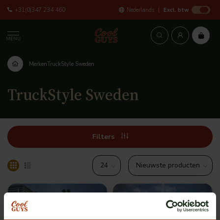
+31(0)347 234 460
Nederlands
Excl. btw
MENU
Merken
TruckStyle Sweden
TruckStyle Sweden
Filters