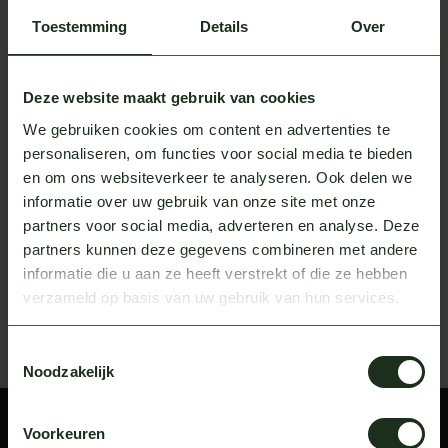
Toestemming
Details
Over
Deze website maakt gebruik van cookies
We gebruiken cookies om content en advertenties te
TruckStyle Sweden
TruckStyle Sweden
personaliseren, om functies voor social media te bieden
Zonneklep 35cm rond
Zonneklep 30cm recht
en om ons websiteverkeer te analyseren. Ook delen we
Scania NG
Scania NG
Op voorraad
Op voorraad
informatie over uw gebruik van onze site met onze
partners voor social media, adverteren en analyse. Deze
Excl. btw
Excl. btw
€ 625,00
€ 595,00
partners kunnen deze gegevens combineren met andere
informatie die u aan ze heeft verstrekt of die ze hebben
Recent bekeken
Bekijk alle producten
verzameld op basis van uw gebruik van hun services.
Toestemmingsselectie
Noodzakelijk
Voorkeuren