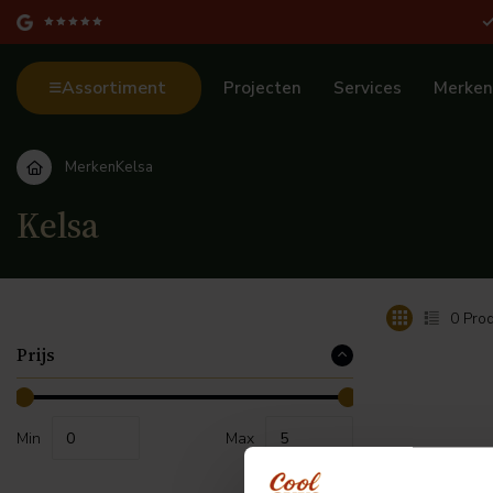
Assortiment
Projecten
Services
Merken
Merken
Kelsa
Kelsa
0
Prod
Prijs
Min
Max