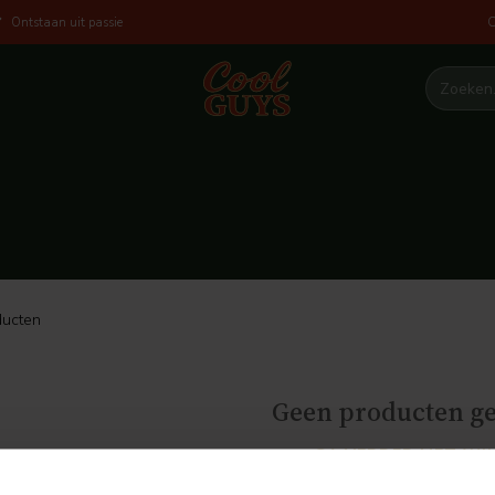
O
Ontstaan uit passie
ucten
Geen producten g
GA VERDER MET WI