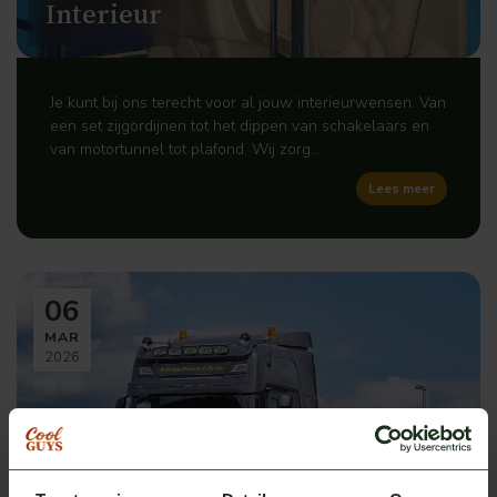
Interieur
Je kunt bij ons terecht voor al jouw interieurwensen. Van
een set zijgordijnen tot het dippen van schakelaars en
van motortunnel tot plafond. Wij zorg...
Lees meer
06
MAR
2026