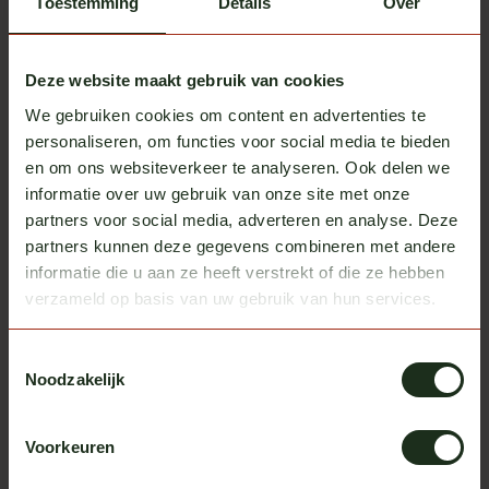
Toestemming
Details
Over
Truckopbouw
Deze website maakt gebruik van cookies
Voor de opbouw van jouw truck ben je bij ons aan het
We gebruiken cookies om content en advertenties te
juiste adres. We gaan voor de beste kwaliteit en bij ons
is de klant nog altijd koning. In nauw c...
personaliseren, om functies voor social media te bieden
en om ons websiteverkeer te analyseren. Ook delen we
Lees meer
informatie over uw gebruik van onze site met onze
partners voor social media, adverteren en analyse. Deze
partners kunnen deze gegevens combineren met andere
informatie die u aan ze heeft verstrekt of die ze hebben
06
verzameld op basis van uw gebruik van hun services.
MAR
2026
Toestemmingsselectie
Noodzakelijk
Voorkeuren