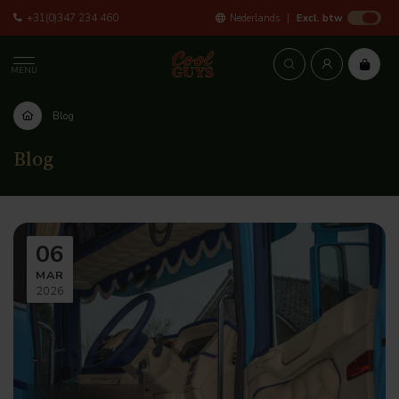
+31(0)347 234 460
Nederlands
Excl. btw
MENU
Blog
Blog
06
MAR
2026