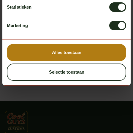
Advies & begeleiding
Statistieken
Er is veel keuze op het gebied van truckstyling en
Marketing
daardoor is het soms lastig kiezen.Bij ons kun je terecht
voor advies en begeleiding. Meedenken m...
Lees meer
Alles toestaan
Pagina
1
van 1
Selectie toestaan