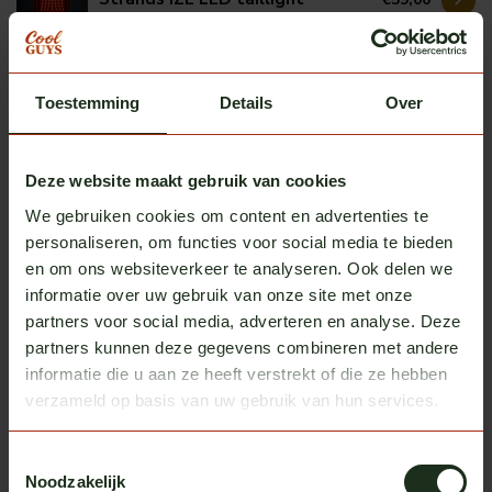
In stock
Omnius
Omnius slim taillight frame
Toestemming
Details
Over
€31,50
single
In stock
Deze website maakt gebruik van cookies
Omnius
We gebruiken cookies om content en advertenties te
Omnius slim taillight frame 4
€89,25
personaliseren, om functies voor social media te bieden
In stock
en om ons websiteverkeer te analyseren. Ook delen we
informatie over uw gebruik van onze site met onze
partners voor social media, adverteren en analyse. Deze
Heb je vragen over dit product?
partners kunnen deze gegevens combineren met andere
informatie die u aan ze heeft verstrekt of die ze hebben
Of heb je hulp nodig bij het bestellen? We helpen je
verzameld op basis van uw gebruik van hun services.
graag!
neem contact op met ons
Toestemmingsselectie
Noodzakelijk