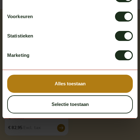
Voorkeuren
Recently viewed
Bekijk alle producten
Statistieken
Marketing
Alles toestaan
Selectie toestaan
Omnius
Omnius slim taillight frame 3
In stock
Excl. tax
€ 82,95