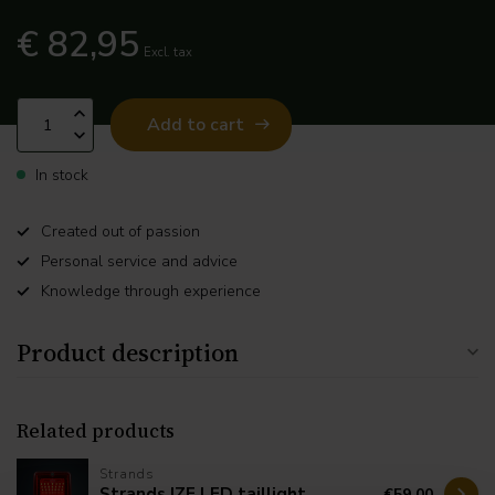
€ 82,95
Excl. tax
Add to cart
In stock
Created out of passion
Personal service and advice
Knowledge through experience
Product description
Related products
Strands
Strands IZE LED taillight
€59,00