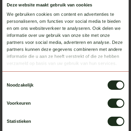
Deze website maakt gebruik van cookies
We gebruiken cookies om content en advertenties te
personaliseren, om functies voor social media te bieden
en om ons websiteverkeer te analyseren. Ook delen we
Nedking
Hi-Do
informatie over uw gebruik van onze site met onze
Air horn 95cm
Turkish Whistle 24V
In stock
In stock
partners voor social media, adverteren en analyse. Deze
partners kunnen deze gegevens combineren met andere
Excl. tax
Excl. tax
€ 219,00
€ 32,90
informatie die u aan ze heeft verstrekt of die ze hebben
verzameld op basis van uw gebruik van hun services.
Toestemmingsselectie
Noodzakelijk
Voorkeuren
Statistieken
Turbo Truckparts
Hornblasters