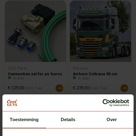
CGC Parts
Omnius
Connection set for air horns
Airhorn Coltrane 95 cm
In stock
In stock
Excl. tax
Excl. tax
€ 129,00
€ 239,00
Toestemming
Details
Over