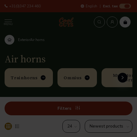
+31(0)347 234 460
English
Excl. tax
MENU
Exterior
Air horns
Air horns
Multi-tone
Trainhorns
Omnius
horns
Filters