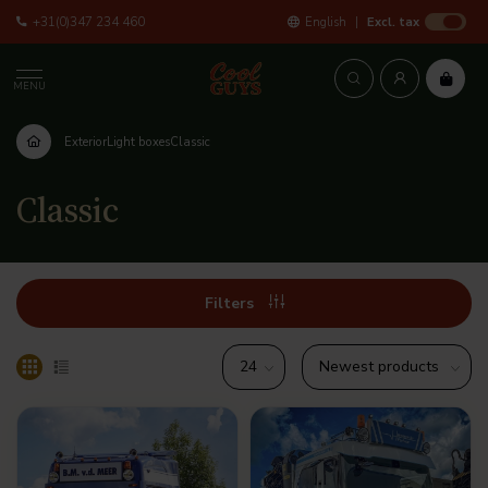
+31(0)347 234 460
English
Excl. tax
MENU
Exterior
Light boxes
Classic
Classic
Filters