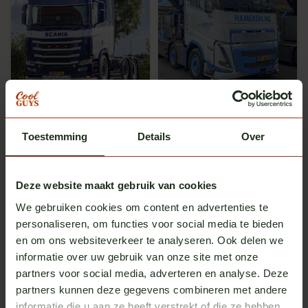
SRI Sign Solution
SRI Sign Solution
Light box Classic 140x40x12
Light box Classic 130x40x12
cm
cm
Toestemming
In stock
Details
In stock
Over
Excl. tax
Excl. tax
€ 698,00
€ 638,00
Deze website maakt gebruik van cookies
We gebruiken cookies om content en advertenties te
personaliseren, om functies voor social media te bieden
en om ons websiteverkeer te analyseren. Ook delen we
informatie over uw gebruik van onze site met onze
partners voor social media, adverteren en analyse. Deze
partners kunnen deze gegevens combineren met andere
informatie die u aan ze heeft verstrekt of die ze hebben