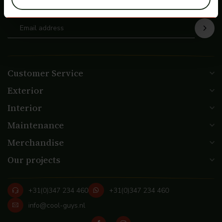
de hoogte
Customer Service
Exterior
Interior
Maintenance
Merchandise
Our projects
+31(0)347 234 460
+31(0)347 234 460
info@cool-guys.nl