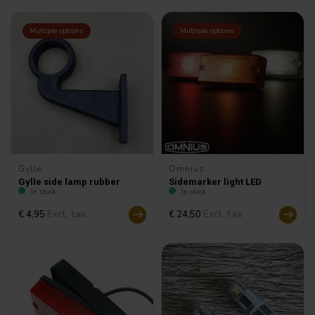
Multiple options
Multiple options
Gylle
Omnius
Gylle side lamp rubber
Sidemarker light LED
In stock
In stock
Excl. tax
Excl. tax
€ 4,95
€ 24,50