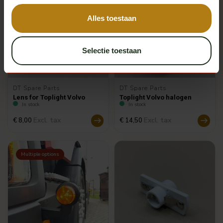
Alles toestaan
Selectie toestaan
DT Spare Parts
DT Spare Parts
Lens for Toplight Volvo
Toplight Volvo halogen
In stock
In stock
Excl. tax
Excl. tax
€ 8,00
€ 14,50
Multiple options