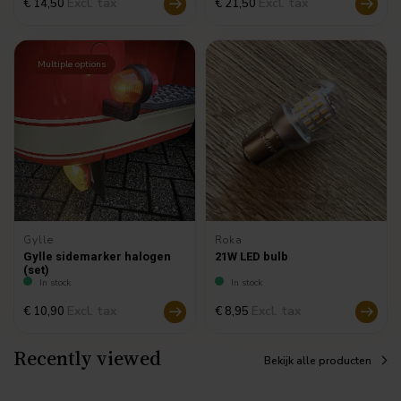
Excl. tax
Excl. tax
€ 14,50
€ 21,50
Multiple options
Gylle
Roka
Gylle sidemarker halogen
21W LED bulb
(set)
In stock
In stock
Excl. tax
Excl. tax
€ 10,90
€ 8,95
Recently viewed
Bekijk alle producten