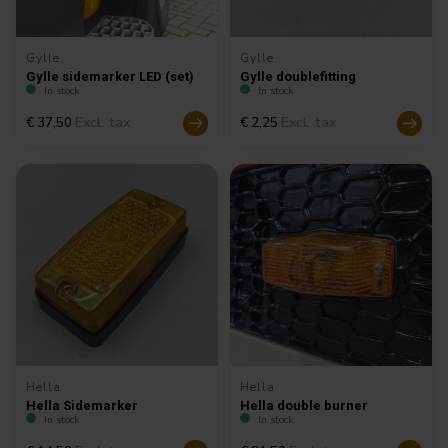
Gylle
Gylle
Gylle sidemarker LED (set)
Gylle doublefitting
In stock
In stock
Excl. tax
Excl. tax
€ 37,50
€ 2,25
Hella
Hella
Hella Sidemarker
Hella double burner
In stock
In stock