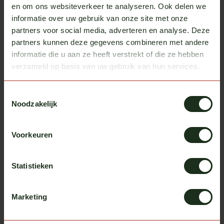
en om ons websiteverkeer te analyseren. Ook delen we
Roka
Omnius
informatie over uw gebruik van onze site met onze
5W LED bulb BA15s
Omnius double burner
switchable LED smoked
partners voor social media, adverteren en analyse. Deze
In stock
In stock
partners kunnen deze gegevens combineren met andere
Excl. tax
Excl. tax
€ 7,95
€ 29,00
informatie die u aan ze heeft verstrekt of die ze hebben
verzameld op basis van uw gebruik van hun services.
Toestemmingsselectie
Is the product you are looking for
Noodzakelijk
not listed?
Just contact us and we'll take care of it for you.
Voorkeuren
Service always comes first.
Contact us
Statistieken
Marketing