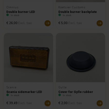
Omnius
Koetsier Customs
Double burner LED
Double burner backplate
In stock
In stock
Excl. tax
Excl. tax
€ 26,00
€ 5,00
Scania
Gylle
Scania sidemarker LED
Cover for Gylle rubber
In stock
In stock
Excl. tax
Excl. tax
€ 39,49
€ 2,00