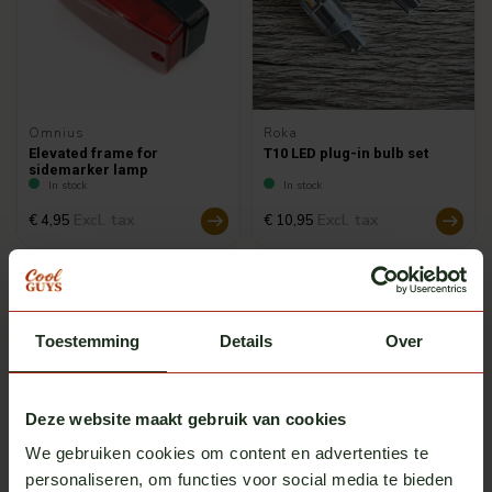
Omnius
Roka
Elevated frame for
T10 LED plug-in bulb set
sidemarker lamp
In stock
In stock
Excl. tax
Excl. tax
€ 4,95
€ 10,95
Toestemming
Details
Over
Deze website maakt gebruik van cookies
We gebruiken cookies om content en advertenties te
personaliseren, om functies voor social media te bieden