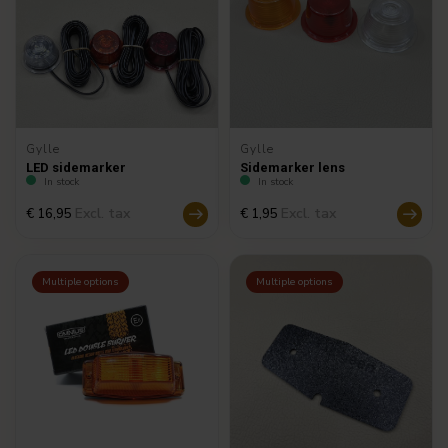
Gylle
Gylle
LED sidemarker
Sidemarker lens
In stock
In stock
Excl. tax
Excl. tax
€ 16,95
€ 1,95
Multiple options
Multiple options