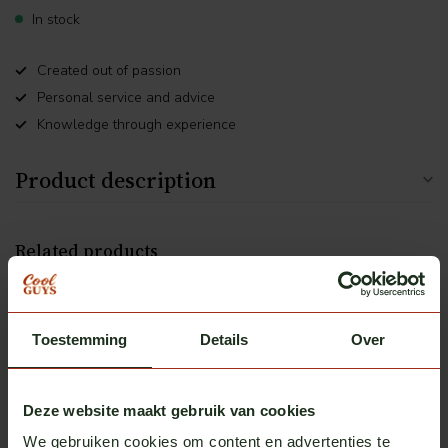
In stock
Created out of passion
Personal service and advice
Knowledge through experience
Product description
Related products
Omnius
Sidemarker light LED
€24,50
In stock
Toestemming
Details
Over
Deze website maakt gebruik van cookies
Heb je vragen over dit product?
We gebruiken cookies om content en advertenties te