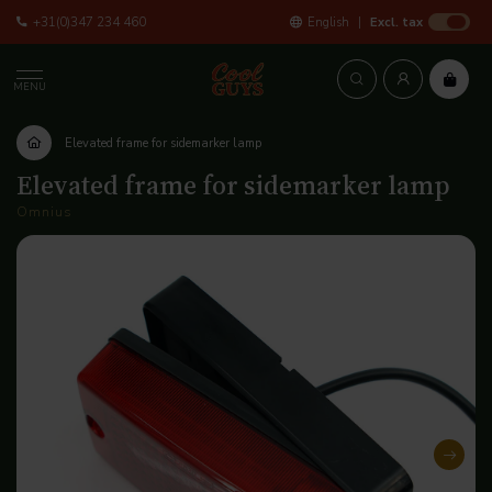
+31(0)347 234 460
English
Excl. tax
MENU
Elevated frame for sidemarker lamp
Elevated frame for sidemarker lamp
Omnius