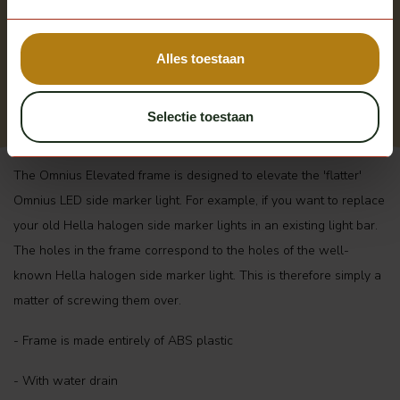
Omnius
Elevated frame for
sidemarker lamp
In stock
Alles toestaan
Excl. tax
€ 4,95
Selectie toestaan
The Omnius Elevated frame is designed to elevate the 'flatter'
Omnius LED side marker light. For example, if you want to replace
your old Hella halogen side marker lights in an existing light bar.
The holes in the frame correspond to the holes of the well-
known Hella halogen side marker light. This is therefore simply a
matter of screwing them over.
- Frame is made entirely of ABS plastic
- With water drain