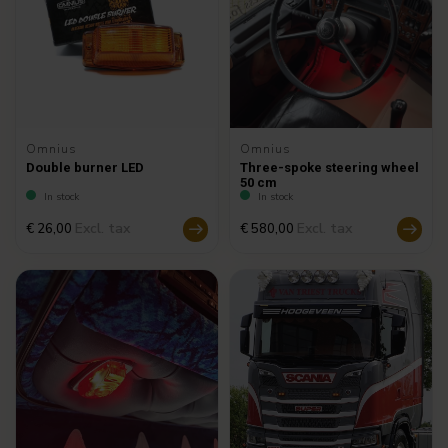
Omnius
Omnius
Double burner LED
Three-spoke steering wheel
50 cm
In stock
In stock
Excl. tax
Excl. tax
€ 26,00
€ 580,00