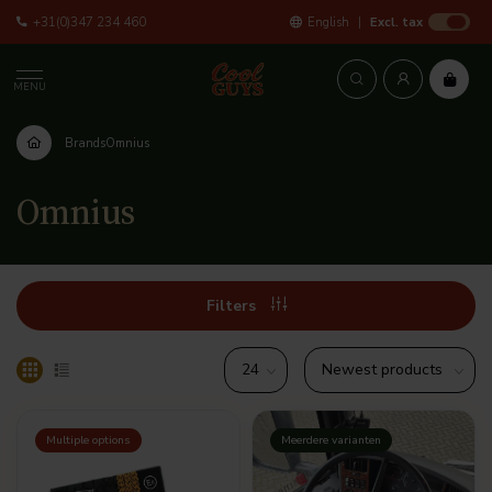
+31(0)347 234 460
English
Excl. tax
MENU
Brands
Omnius
Omnius
Filters
Multiple options
Meerdere varianten