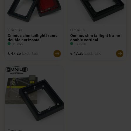
Omnius
Omnius
Omnius slim taillight frame
Omnius slim taillight frame
double horizontal
double vertical
In stock
In stock
Excl. tax
Excl. tax
€ 47,25
€ 47,25
Omnius