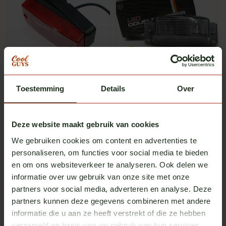
Omnius
Omnius
Toestemming
Details
Over
Elevated frame for
Omnius double burner
sidemarker lamp
switchable LED smoked
In stock
In stock
Excl. tax
Excl. tax
€ 4,95
€ 29,00
Deze website maakt gebruik van cookies
We gebruiken cookies om content en advertenties te
personaliseren, om functies voor social media te bieden
Meerdere opties
en om ons websiteverkeer te analyseren. Ook delen we
informatie over uw gebruik van onze site met onze
partners voor social media, adverteren en analyse. Deze
partners kunnen deze gegevens combineren met andere
informatie die u aan ze heeft verstrekt of die ze hebben
verzameld op basis van uw gebruik van hun services.