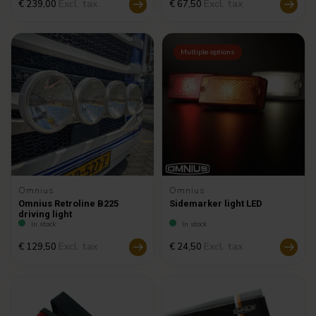
Excl. tax
Excl. tax
€ 239,00
€ 67,50
Multiple options
Omnius
Omnius
Omnius Retroline B225
Sidemarker light LED
driving light
In stock
In stock
Excl. tax
Excl. tax
€ 129,50
€ 24,50