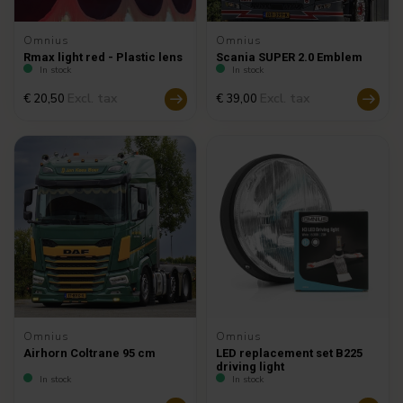
Omnius
Omnius
Rmax light red - Plastic lens
Scania SUPER 2.0 Emblem
In stock
In stock
Excl. tax
Excl. tax
€ 20,50
€ 39,00
Omnius
Omnius
Airhorn Coltrane 95 cm
LED replacement set B225
driving light
In stock
In stock