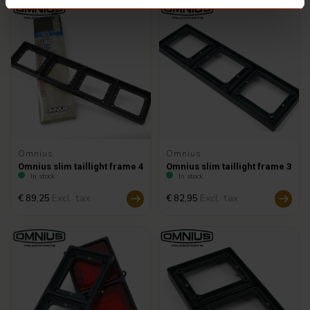
Omnius
Omnius
Omnius slim taillight frame 4
Omnius slim taillight frame 3
In stock
In stock
Excl. tax
Excl. tax
€ 89,25
€ 82,95