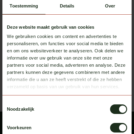
Toestemming
Details
Over
Deze website maakt gebruik van cookies
We gebruiken cookies om content en advertenties te
personaliseren, om functies voor social media te bieden
Fox Parts
Sunvisor Mercedes Actros
en om ons websiteverkeer te analyseren. Ook delen we
In stock
informatie over uw gebruik van onze site met onze
Excl. tax
€ 495,00
partners voor social media, adverteren en analyse. Deze
partners kunnen deze gegevens combineren met andere
Recently viewed
informatie die u aan ze heeft verstrekt of die ze hebben
Bekijk alle producten
verzameld op basis van uw gebruik van hun services.
Toestemmingsselectie
Noodzakelijk
Voorkeuren