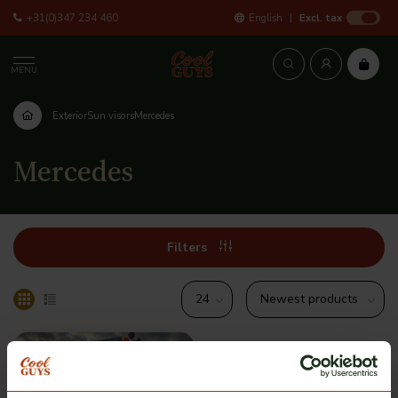
+31(0)347 234 460
English
Excl. tax
MENU
Exterior
Sun visors
Mercedes
Mercedes
Filters
Multiple options