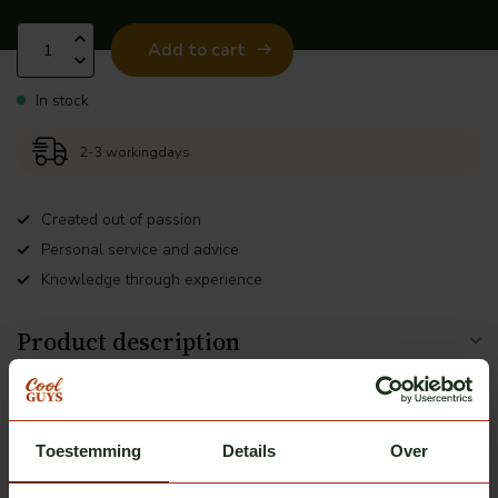
Add to cart
In stock
2-3 workingdays
Created out of passion
Personal service and advice
Knowledge through experience
Product description
Related products
Toestemming
Details
Over
Ledson
Optoline NG+ sunvisor lamp
€62,50
switchable