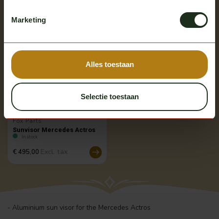
Marketing
Multiple options
Alles toestaan
Selectie toestaan
Fox Parts
Sunvisor Mercedes Actros
In stock
Excl. tax
€ 495,00
- Aluminium sun visor for the Mercedes Actros