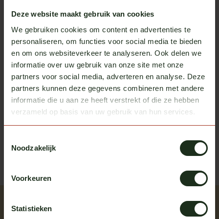
In stock
Deze website maakt gebruik van cookies
We gebruiken cookies om content en advertenties te
Solar Guard
personaliseren, om functies voor social media te bieden
Bumper spoiler Mercedes-Benz
€695,00
Actros
en om ons websiteverkeer te analyseren. Ook delen we
In stock
informatie over uw gebruik van onze site met onze
partners voor social media, adverteren en analyse. Deze
partners kunnen deze gegevens combineren met andere
informatie die u aan ze heeft verstrekt of die ze hebben
Heb je vragen over dit product?
verzameld op basis van uw gebruik van hun services.
Of heb je hulp nodig bij het bestellen? We helpen je
graag!
Toestemmingsselectie
Noodzakelijk
neem contact op met ons
Voorkeuren
Recently viewed
Statistieken
Bekijk alle producten