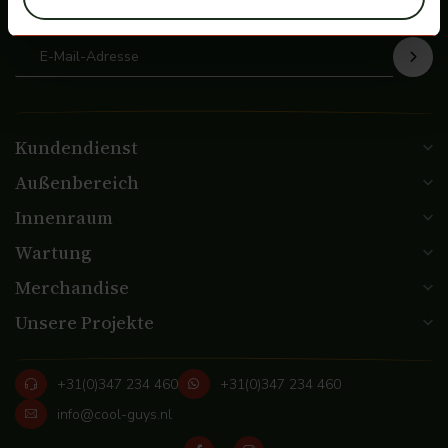
de hoogte
Kundendienst
Außenbereich
Innenraum
Wartung
Merchandise
Unsere Projekte
+31(0)347 234 460
+31(0)347 234 460
info@cool-guys.nl