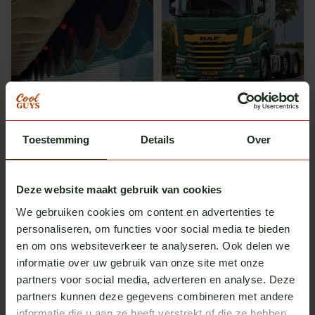
Roka
Omnius
Mini Melon-Leuchte
Drucklufthorn Coltrane 95
cm Edelstahl
Toestemming
Auf Lager
Details
Auf Lager
Over
exkl. MwSt.
exkl. MwSt.
€ 17,50
€ 239,00
Deze website maakt gebruik van cookies
Mehrere Optionen
Mehrere Optionen
We gebruiken cookies om content en advertenties te
personaliseren, om functies voor social media te bieden
en om ons websiteverkeer te analyseren. Ook delen we
informatie over uw gebruik van onze site met onze
partners voor social media, adverteren en analyse. Deze
partners kunnen deze gegevens combineren met andere
informatie die u aan ze heeft verstrekt of die ze hebben