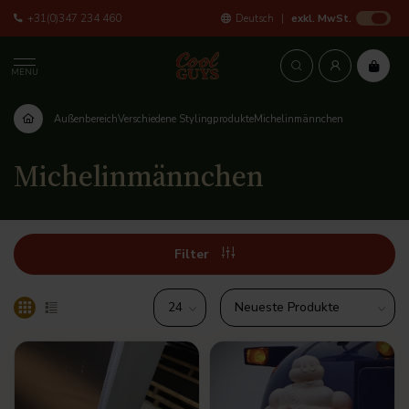
+31(0)347 234 460
Deutsch
exkl. MwSt.
MENU
Außenbereich
Verschiedene Stylingprodukte
Michelinmännchen
Michelinmännchen
Filter