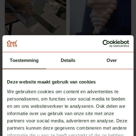
Turbo Truckparts
Turbo Truckparts
Michelin-Stütze Classic-
Michelinmännchen-
Leuchtkasten (Set)
Halterung mit Sockel
Toestemming
Auf Lager
Details
Auf Lager
Over
exkl. MwSt.
exkl. MwSt.
€ 50,00
€ 29,00
Deze website maakt gebruik van cookies
We gebruiken cookies om content en advertenties te
personaliseren, om functies voor social media te bieden
en om ons websiteverkeer te analyseren. Ook delen we
informatie over uw gebruik van onze site met onze
partners voor social media, adverteren en analyse. Deze
partners kunnen deze gegevens combineren met andere
informatie die u aan ze heeft verstrekt of die ze hebben