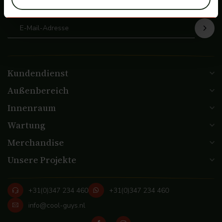
de hoogte
Kundendienst
Außenbereich
Innenraum
Wartung
Merchandise
Unsere Projekte
+31(0)347 234 460
+31(0)347 234 460
info@cool-guys.nl