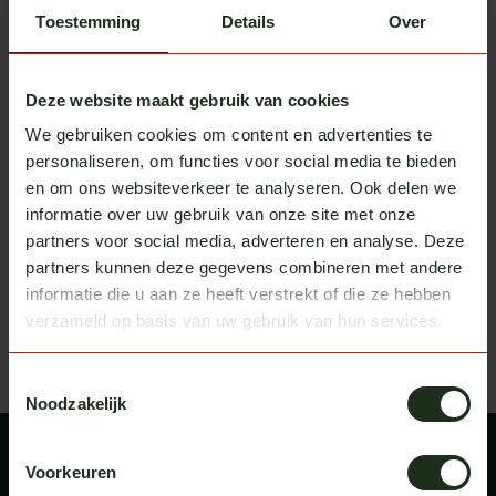
Toestemming
Details
Over
Deze website maakt gebruik van cookies
We gebruiken cookies om content en advertenties te
personaliseren, om functies voor social media te bieden
Turbo Truckparts
Spoilerlippe MAN TGX
en om ons websiteverkeer te analyseren. Ook delen we
Beim Lieferanten auf Lager
informatie over uw gebruik van onze site met onze
exkl. MwSt.
€ 550,00
partners voor social media, adverteren en analyse. Deze
partners kunnen deze gegevens combineren met andere
Zuletzt angesehen
informatie die u aan ze heeft verstrekt of die ze hebben
Bekijk alle producten
verzameld op basis van uw gebruik van hun services.
Toestemmingsselectie
Noodzakelijk
Voorkeuren