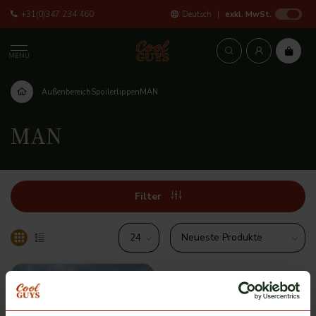
+31(0)347 234 460
Deutsch
exkl. MwSt.
MENU
Außenbereich
Spoilerlippen
MAN
MAN
Filter