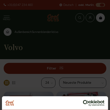
+31(0)347 234 460
Deutsch
exkl. MwSt.
MENU
Außenbereich
Sonnenblenden
Volvo
Volvo
Filter
Mehrere Optionen
Mehrere Optionen