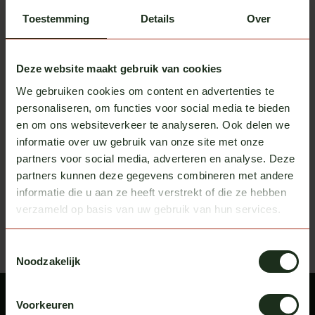
Toestemming
Details
Over
Deze website maakt gebruik van cookies
We gebruiken cookies om content en advertenties te
Fox Parts
Fox Parts
personaliseren, om functies voor social media te bieden
Sonnenblende 28,5 cm
Sonnenblende 28,5 cm Volvo
en om ons websiteverkeer te analyseren. Ook delen we
Custom Volvo FH/Aero
FH/Aero
Auf Lager
Auf Lager
informatie over uw gebruik van onze site met onze
partners voor social media, adverteren en analyse. Deze
exkl. MwSt.
exkl. MwSt.
€ 545,00
€ 545,00
partners kunnen deze gegevens combineren met andere
informatie die u aan ze heeft verstrekt of die ze hebben
Zuletzt angesehen
Bekijk alle producten
verzameld op basis van uw gebruik van hun services.
Toestemmingsselectie
Noodzakelijk
Voorkeuren