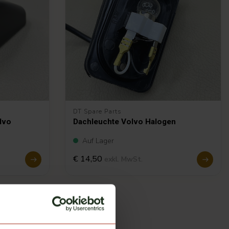
DT Spare Parts
lvo
Dachleuchte Volvo Halogen
Auf Lager
€ 14,50
exkl. MwSt.