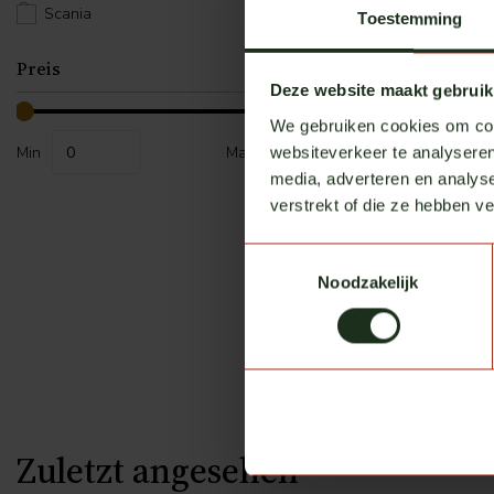
Scania
Toestemming
Preis
Deze website maakt gebruik
We gebruiken cookies om cont
Min
Max
websiteverkeer te analyseren
media, adverteren en analys
verstrekt of die ze hebben v
Toestemmingsselectie
Nedking
Noodzakelijk
Dachleucht
Auf Lager
€ 14,95
ex
Zuletzt angesehen