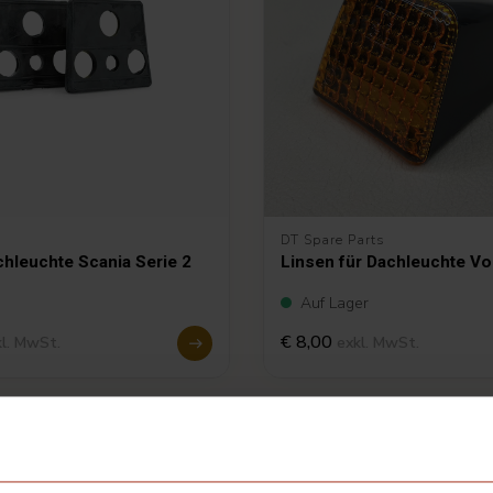
DT Spare Parts
leuchte Scania Serie 2
Linsen für Dachleuchte Vo
Auf Lager
€ 8,00
kl. MwSt.
exkl. MwSt.