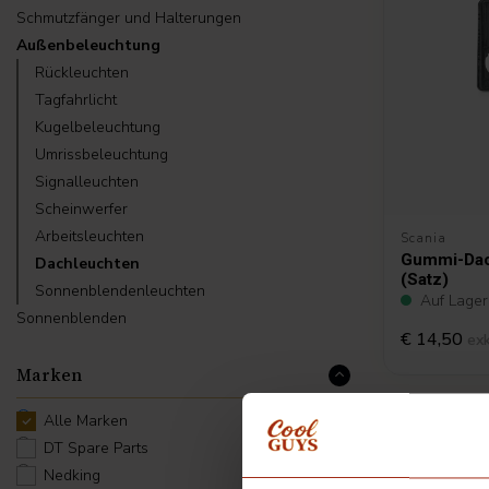
Schmutzfänger und Halterungen
Außenbeleuchtung
Rückleuchten
Tagfahrlicht
Kugelbeleuchtung
Umrissbeleuchtung
Signalleuchten
Scheinwerfer
Arbeitsleuchten
Scania
Gummi-Dach
Dachleuchten
(Satz)
Sonnenblendenleuchten
Auf Lager
Sonnenblenden
€ 14,50
ex
Marken
Alle Marken
DT Spare Parts
Nedking