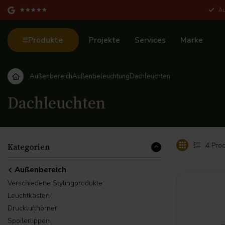
Au
Produkte
Projekte
Services
Marke
Außenbereich
Außenbeleuchtung
Dachleuchten
Dachleuchten
4
Prod
Kategorien
Außenbereich
Verschiedene Stylingprodukte
Leuchtkästen
Drucklufthörner
Spoilerlippen