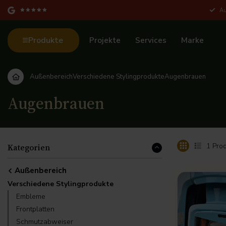
Au
Produkte
Projekte
Services
Marke
Außenbereich
Verschiedene Stylingprodukte
Augenbrauen
Augenbrauen
1
Prod
Kategorien
Außenbereich
Verschiedene Stylingprodukte
Embleme
Frontplatten
Schmutzabweiser