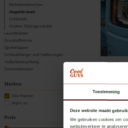
Michelinmännchen
Augenbrauen
Lichtleiste
Andere Stylingprodukte
Leuchtkästen
Drucklufthörner
Spoilerlippen
Schmutzfänger und Halterungen
Außenbeleuchtung
Vepro Oy
Augenbraue
Sonnenblenden
Frontschei
Auf Lager
Marken
€ 65,00
ex
Toestemming
Alle Marken
Vepro oy
Deze website maakt gebruik
Preis
We gebruiken cookies om cont
websiteverkeer te analyseren