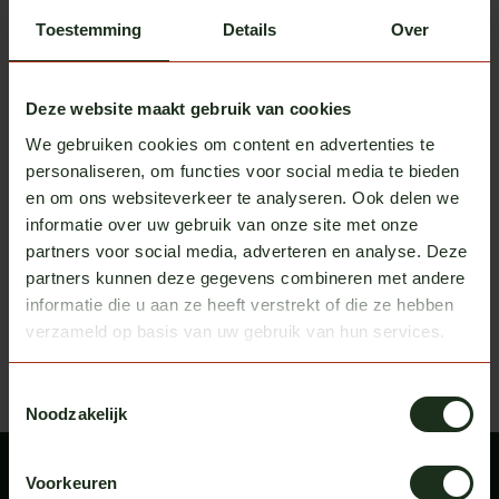
Toestemming
Details
Over
Deze website maakt gebruik van cookies
We gebruiken cookies om content en advertenties te
Alcoa
Alcoa
personaliseren, om functies voor social media te bieden
Alcoa Kunststoff-Chrom-
Alcoa Dura-Bright®
en om ons websiteverkeer te analyseren. Ook delen we
Radmutternkappen
Felgenreiniger
Auf Lager
Auf Lager
informatie over uw gebruik van onze site met onze
partners voor social media, adverteren en analyse. Deze
exkl. MwSt.
exkl. MwSt.
€ 79,00
€ 31,50
partners kunnen deze gegevens combineren met andere
informatie die u aan ze heeft verstrekt of die ze hebben
Zuletzt angesehen
Bekijk alle producten
verzameld op basis van uw gebruik van hun services.
Toestemmingsselectie
Noodzakelijk
Voorkeuren