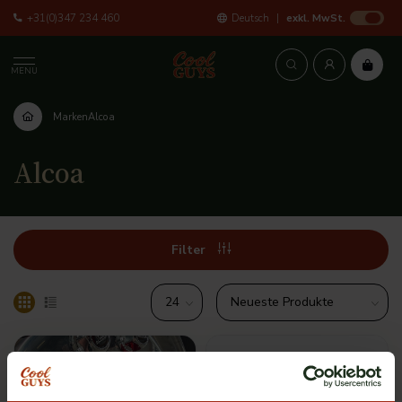
+31(0)347 234 460
Deutsch
exkl. MwSt.
MENU
Marken
Alcoa
Alcoa
Filter